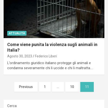
ATTUALITÀ
Come viene punita la violenza sugli animali in
Italia?
Agosto 30, 2023
Federico Liberi
L’ordinamento giuridico italiano protegge gli animali e
condanna severamente chi li uccide e chi li maltratta.…
Paginazione
Previous
1
…
10
11
degli
articoli
Cerca