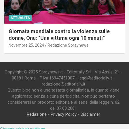
ATTUALITÀ
Giornata mondiale contro la violenza sulle
donne, Onu: “Una vittima ogni 10 minuti”
Novembre 25, 2024
Redazione Spraynews
Copyright © 2025 Spraynews.it - Editorially Srl - Via Assisi 21 -
00181 Roma - P.Iva 16947451007 - legal@editorially.it -
redazione@editorially.it
Questo blog non è una testata giornalistica, in quanto viene
aggiornato senza alcuna periodicità. Non può pertanto
considerarsi un prodotto editoriale ai sensi della legge n. 62
del 07.03.2001
Redazione
-
Privacy Policy
-
Disclaimer