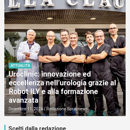
ATTUALITÀ
Uroclinic: innovazione ed
eccellenza nell’urologia grazie al
Robot ILY e alla formazione
avanzata
Dicembre 11, 2024
Redazione Spraynews
Scelti dalla redazione