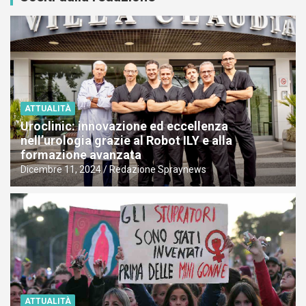
ATTUALITÀ
Uroclinic: innovazione ed eccellenza
nell’urologia grazie al Robot ILY e alla
formazione avanzata
Dicembre 11, 2024
Redazione Spraynews
ATTUALITÀ