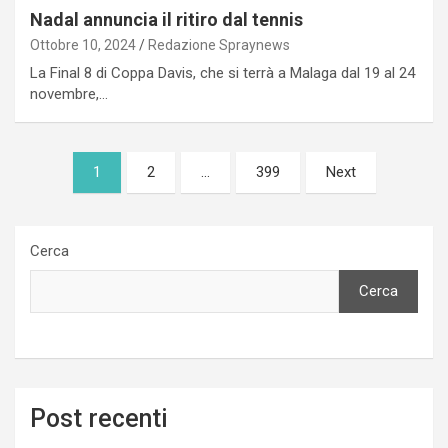
Nadal annuncia il ritiro dal tennis
Ottobre 10, 2024
Redazione Spraynews
La Final 8 di Coppa Davis, che si terrà a Malaga dal 19 al 24
novembre,…
Paginazione
1
2
…
399
Next
degli
articoli
Cerca
Cerca
Post recenti