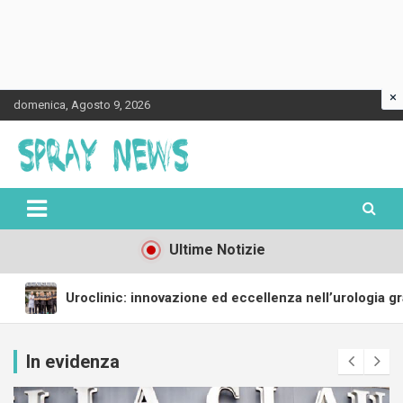
×
Skip
domenica, Agosto 9, 2026
to
content
Spraynews.it
Ultime Notizie
ione ed eccellenza nell’urologia grazie al Robot ILY e alla form
In evidenza