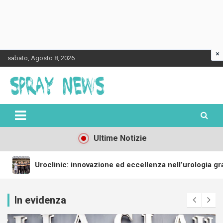
×
Skip
sabato, Agosto 8, 2026
to
content
Spraynews.it
Ultime Notizie
ione ed eccellenza nell’urologia grazie al Robot ILY e alla form
In evidenza