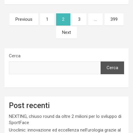
Paginazione
Previous
1
2
3
…
399
degli
Next
articoli
Cerca
Cerca
Post recenti
NEXTING, chiuso round da oltre 2 milioni per lo sviluppo di
SportFace
Uroclinic: innovazione ed eccellenza nell’urologia grazie al