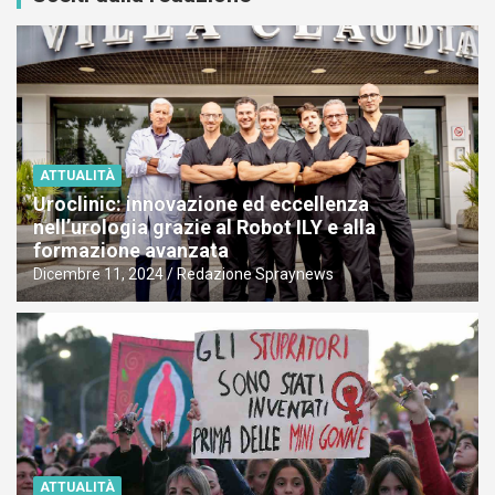
ATTUALITÀ
Uroclinic: innovazione ed eccellenza
nell’urologia grazie al Robot ILY e alla
formazione avanzata
Dicembre 11, 2024
Redazione Spraynews
ATTUALITÀ