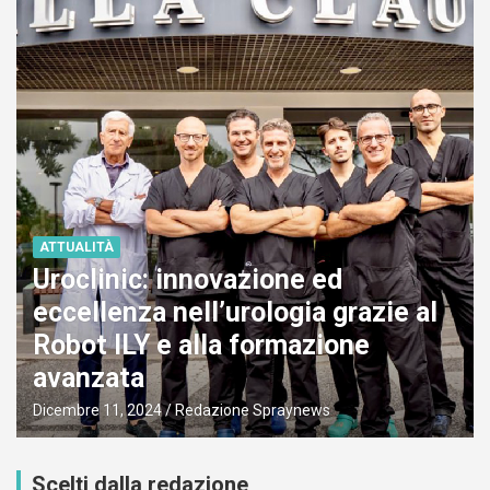
ATTUALITÀ
Uroclinic: innovazione ed
eccellenza nell’urologia grazie al
Robot ILY e alla formazione
avanzata
Dicembre 11, 2024
Redazione Spraynews
Scelti dalla redazione