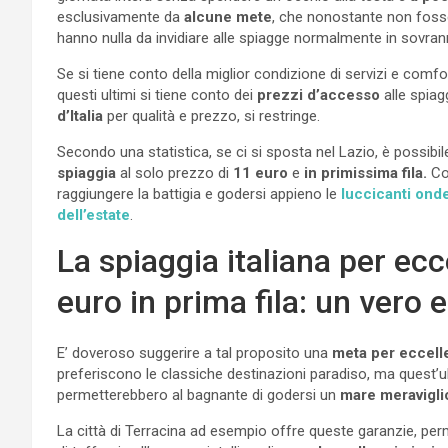
esclusivamente da
alcune mete
, che nonostante non fosser
hanno nulla da invidiare alle spiagge normalmente in sovra
Se si tiene conto della miglior condizione di servizi e comf
questi ultimi si tiene conto dei
prezzi d’accesso
alle spiag
d’Italia
per qualità e prezzo, si restringe.
Secondo una statistica, se ci si sposta nel Lazio, è possibi
spiaggia
al solo prezzo di
11 euro
e
in primissima fila.
Cos
raggiungere la battigia e godersi appieno le
luccicanti ond
dell’estate
.
La spiaggia italiana per ec
euro in prima fila: un vero 
E’ doveroso suggerire a tal proposito una
meta per eccell
preferiscono le classiche destinazioni paradiso, ma quest’ult
permetterebbero al bagnante di godersi un
mare meravigli
La città di Terracina ad esempio offre queste garanzie, pe