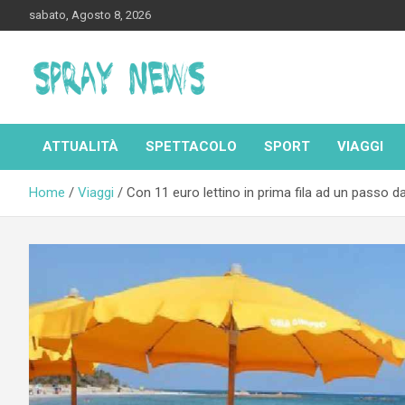
Skip
sabato, Agosto 8, 2026
to
content
Spraynews.it
ATTUALITÀ
SPETTACOLO
SPORT
VIAGGI
Home
Viaggi
Con 11 euro lettino in prima fila ad un passo d