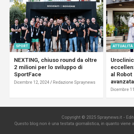
SPORT
ATTUALITÀ
NEXTING, chiuso round da oltre
Uroclini
2 milioni per lo sviluppo di
eccellenz
SportFace
al Robot 
avanzata
Dicembre 12, 2024
Redazione Spraynews
Dicembre 11
Copyright © 2025 Spraynews.it - Editor
Questo blog non è una testata giornalistica, in quanto viene 