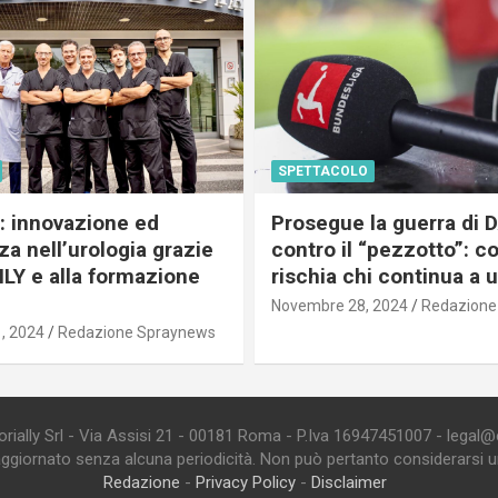
SPETTACOLO
c: innovazione ed
Prosegue la guerra di
a nell’urologia grazie
contro il “pezzotto”: c
ILY e alla formazione
rischia chi continua a 
Novembre 28, 2024
Redazione
, 2024
Redazione Spraynews
ially Srl - Via Assisi 21 - 00181 Roma - P.Iva 16947451007 - legal@edi
aggiornato senza alcuna periodicità. Non può pertanto considerarsi un 
Redazione
-
Privacy Policy
-
Disclaimer