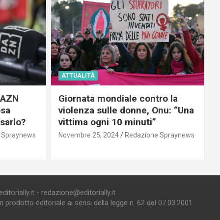
ATTUALITÀ
 DAZN
Giornata mondiale contro la
osa
violenza sulle donne, Onu: “Una
usarlo?
vittima ogni 10 minuti”
 Spraynews
Novembre 25, 2024
Redazione Spraynews
torially.it - redazione@editorially.it
prodotto editoriale ai sensi della legge n. 62 del 07.03.2001