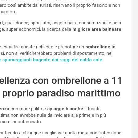
o così ambite dai turisti, riservano il proprio fascino e non
nnumero.
ort, quali docce, spogliatoi, angolo bar e consumazioni e se a
ge, super economici, la ricerca della
migliore
area balneare
le esaudire queste richieste e prenotare un
ombrellone in
ì, non si verificherebbero problemi di spostamento, nel
e spumeggianti bagnate dai raggi del caldo sole
cellenza con ombrellone a 11
e proprio paradiso marittimo
enza
con mare pulito e
spiagge bianche
. I turisti
ima non avrebbe nulla da invidiare alle prime e in più
oso
e incontaminato.
rmettendo a chiunque scegliesse quella meta con l’intenzione