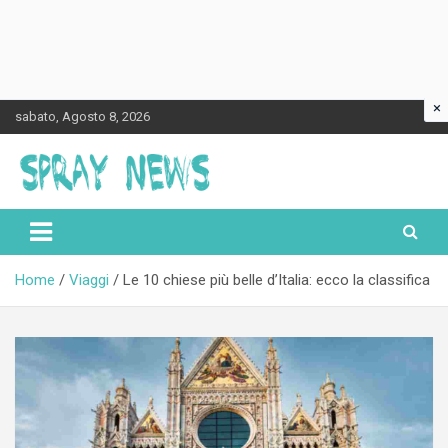
×
Skip
sabato, Agosto 8, 2026
to
content
Spraynews.it
Home
Viaggi
Le 10 chiese più belle d’Italia: ecco la classifica