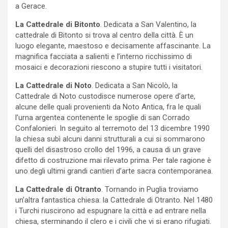
a Gerace.
La Cattedrale di Bitonto
. Dedicata a San Valentino, la
cattedrale di Bitonto si trova al centro della città. È un
luogo elegante, maestoso e decisamente affascinante. La
magnifica facciata a salienti e l’interno ricchissimo di
mosaici e decorazioni riescono a stupire tutti i visitatori.
La Cattedrale di Noto
. Dedicata a San Nicolò, la
Cattedrale di Noto custodisce numerose opere d’arte,
alcune delle quali provenienti da Noto Antica, fra le quali
l’urna argentea contenente le spoglie di san Corrado
Confalonieri. In seguito al terremoto del 13 dicembre 1990
la chiesa subì alcuni danni strutturali a cui si sommarono
quelli del disastroso crollo del 1996, a causa di un grave
difetto di costruzione mai rilevato prima. Per tale ragione è
uno degli ultimi grandi cantieri d’arte sacra contemporanea.
La Cattedrale di Otranto
. Tornando in Puglia troviamo
un’altra fantastica chiesa: la Cattedrale di Otranto. Nel 1480
i Turchi riuscirono ad espugnare la città e ad entrare nella
chiesa, sterminando il clero e i civili che vi si erano rifugiati.