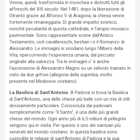
Venne, quindi, trasformata in moschea e distrutti tutti gli
affreschi del XIII secolo. Nel 1481, dopo la liberazione di
Otranto grazie ad Alfonso V di Aragona, la chiesa venne
fortemente rimaneggiata. Di grande impatto scenico,
nonché peculiarità di questa cattedrale, è l’ampio mosaico
pavimentale. Sono rappresentate scene dall’Antico
Testamento, cicli cavallereschi, bestiari i e il Romanzo di
Alessandro. Le immagini si snodano lungo l’Albero della
Vita, ripercorrendo l’esperienza umana, dal peccato
originale alla salvezza. Tra le immagini c’ è anche
l’ascensione di Alessandro Magno su un velivolo trainato in
cielo da due grifoni (allegoria della superbia, molto
presente nel Medioevo cristiano).
La Basilica di Sant’Antonio
. A Padova si trova la Basilica
di Sant’Antonio, una delle chiese più belle con un mix di stili
decisamente particolare. Conosciuta dai padovani
semplicemente come “il Santo”, è una delle più grandi
chiese del mondo. Ogni anno più di 6,5 milioni di pellegrini
vengono qui in visita. Per questo è uno dei santuari più
venerati del mondo cristiano. In questa basilica sono
custodite le reliquie di sant’Antonio di Padova e la sua