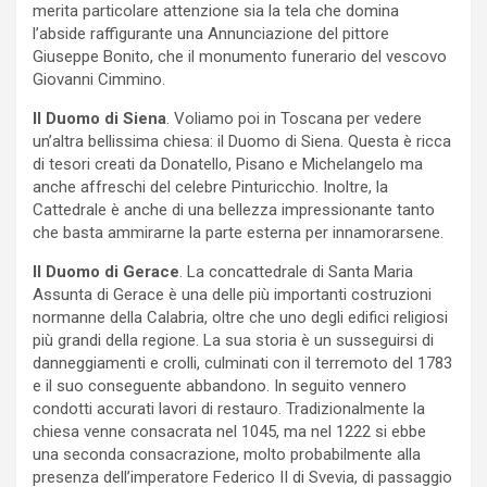
merita particolare attenzione sia la tela che domina
l’abside raffigurante una Annunciazione del pittore
Giuseppe Bonito, che il monumento funerario del vescovo
Giovanni Cimmino.
Il Duomo di Siena
. Voliamo poi in Toscana per vedere
un’altra bellissima chiesa: il Duomo di Siena. Questa è ricca
di tesori creati da Donatello, Pisano e Michelangelo ma
anche affreschi del celebre Pinturicchio. Inoltre, la
Cattedrale è anche di una bellezza impressionante tanto
che basta ammirarne la parte esterna per innamorarsene.
Il Duomo di Gerace
. La concattedrale di Santa Maria
Assunta di Gerace è una delle più importanti costruzioni
normanne della Calabria, oltre che uno degli edifici religiosi
più grandi della regione. La sua storia è un susseguirsi di
danneggiamenti e crolli, culminati con il terremoto del 1783
e il suo conseguente abbandono. In seguito vennero
condotti accurati lavori di restauro. Tradizionalmente la
chiesa venne consacrata nel 1045, ma nel 1222 si ebbe
una seconda consacrazione, molto probabilmente alla
presenza dell’imperatore Federico II di Svevia, di passaggio