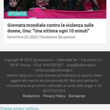
ATTUALITÀ
Giornata mondiale contro la violenza sulle
donne, Onu: “Una vittima ogni 10 minuti”
Novembre 25, 2024
Redazione Spraynews
Copyright © 2025 Spraynews.it - Editorially Srl - Via Assisi 21 -
00181 Roma - P.Iva 16947451007 - legal@editorially.it -
redazione@editorially.it
Questo blog non è una testata giornalistica, in quanto viene
aggiornato senza alcuna periodicità. Non può pertanto
considerarsi un prodotto editoriale ai sensi della legge n. 62
del 07.03.2001
Redazione
-
Privacy Policy
-
Disclaimer
Change privacy settings