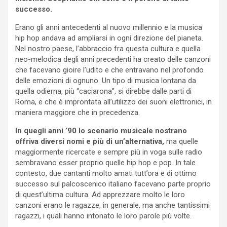
successo.
Erano gli anni antecedenti al nuovo millennio e la musica
hip hop andava ad ampliarsi in ogni direzione del pianeta.
Nel nostro paese, l’abbraccio fra questa cultura e quella
neo-melodica degli anni precedenti ha creato delle canzoni
che facevano gioire l’udito e che entravano nel profondo
delle emozioni di ognuno. Un tipo di musica lontana da
quella odierna, più “caciarona”, si direbbe dalle parti di
Roma, e che è improntata all’utilizzo dei suoni elettronici, in
maniera maggiore che in precedenza.
In quegli anni ’90 lo scenario musicale nostrano
offriva diversi nomi e più di un’alternativa,
ma quelle
maggiormente ricercate e sempre più in voga sulle radio
sembravano esser proprio quelle hip hop e pop. In tale
contesto, due cantanti molto amati tutt’ora e di ottimo
successo sul palcoscenico italiano facevano parte proprio
di quest’ultima cultura. Ad apprezzare molto le loro
canzoni erano le ragazze, in generale, ma anche tantissimi
ragazzi, i quali hanno intonato le loro parole più volte.