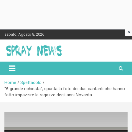
×
Skip
sabato, Agosto 8, 2026
to
content
Spraynews.it
Home
Spettacolo
“A grande richiesta”, spunta la foto dei due cantanti che hanno
fatto impazzire le ragazze degli anni Novanta