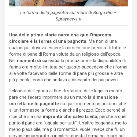
La forma della pagnotta sul muro di Borgo Pio –
Spraynews.it
Una delle prime storie narra che quell’impronta
circolare è la forma di una pagnotta.
Ma non di una
qualunque, doveva essere la dimensione precisa di tutte le
forme di pane di Roma voluta da un religioso dell’epoca.
Nei
momenti di carestia
la produzione e la disponibilità di
farina era molto limitata per questo succedeva che i fornai
alle volte facevano delle forme di pane più grosse e altre
più piccole, cosa che andava a discapito dei più poveri.
I clericali dell’epoca al fine di stabilire delle leggi in merito
pare che fecero imprimere su un muro la
dimensione
corretta delle pagnotte
da quel momento in poi così che
si uniformasse la forma e anche il prezzo. Ecco perché si
dice che sia una
impronta che salvò la vita
, perché a quel
punto il pane era “uguale per tutti”. Un’altra leggenda, molto
meno plausibile, ma più romantica, vuole invece che fu un
giovane innamorato a incidere questa forma nel muro per