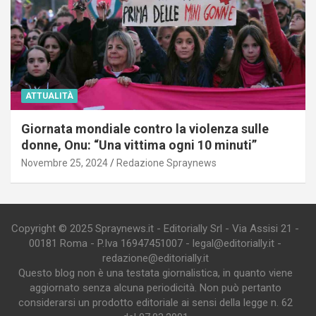
ATTUALITÀ
Giornata mondiale contro la violenza sulle
donne, Onu: “Una vittima ogni 10 minuti”
Novembre 25, 2024
Redazione Spraynews
Copyright © 2025 Spraynews.it - Editorially Srl - Via Assisi 21 -
00181 Roma - P.Iva 16947451007 - legal@editorially.it -
redazione@editorially.it
Questo blog non è una testata giornalistica, in quanto viene
aggiornato senza alcuna periodicità. Non può pertanto
considerarsi un prodotto editoriale ai sensi della legge n. 62