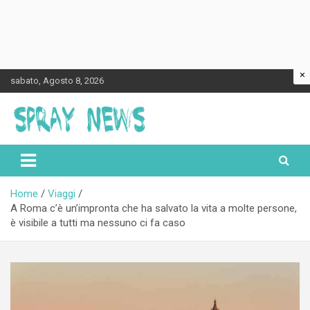
×
Skip
sabato, Agosto 8, 2026
to
content
Spraynews.it
Home
Viaggi
A Roma c’è un’impronta che ha salvato la vita a molte persone,
è visibile a tutti ma nessuno ci fa caso