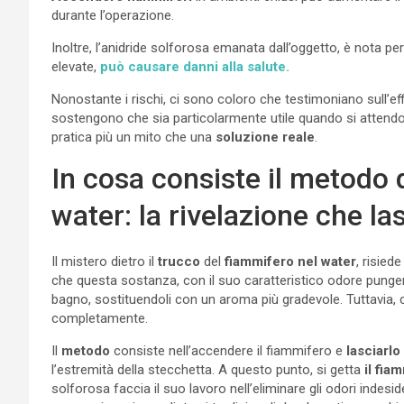
durante l’operazione.
Inoltre, l’anidride solforosa emanata dall’oggetto, è nota per 
elevate,
può causare danni alla salute.
Nonostante i rischi, ci sono coloro che testimoniano sull’ef
sostengono che sia particolarmente utile quando si attendon
pratica più un mito che una
soluzione reale
.
In cosa consiste il metodo 
water: la rivelazione che l
Il mistero dietro il
trucco
del
fiammifero nel water
, risied
che questa sostanza, con il suo caratteristico odore punge
bagno, sostituendoli con un aroma più gradevole. Tuttavia, c’è
completamente.
Il
metodo
consiste nell’accendere il fiammifero e
lasciarlo
l’estremità della stecchetta. A questo punto, si getta
il fia
solforosa faccia il suo lavoro nell’eliminare gli odori indesi