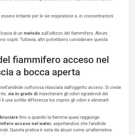
essere irritante per le vie respiratorie e, in concentrazioni
ficacia di un
metodo
sull’utilizzo del fiammifero. Alcuni
o ospiti. Tuttavia, altri potrebbero considerare questa
del fiammifero acceso nel
ascia a bocca aperta
e nell’anidride solforosa rilasciata dall’oggetto acceso. Si crede
nte,
sia in grado di
mascherare gli odori sgradevoli del
 una sottile differenza tra coprire gli odori e eliminarli
 bruciare
fino a quando la fiamma quasi raggiunge
mmifero acceso nel water
, aspettandosi che l’anidride
derati. Questa pratica è vista da alcuni come un’alternativa