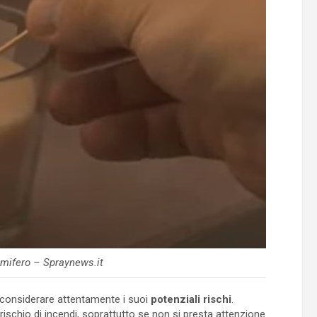
mifero – Spraynews.it
 considerare attentamente i suoi
potenziali rischi
.
rischio di incendi, soprattutto se non si presta attenzione