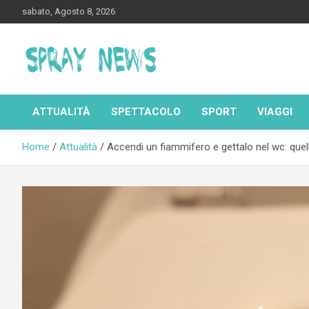
Skip
sabato, Agosto 8, 2026
to
content
Spraynews.it
ATTUALITÀ
SPETTACOLO
SPORT
VIAGGI
Home
Attualità
Accendi un fiammifero e gettalo nel wc: quel