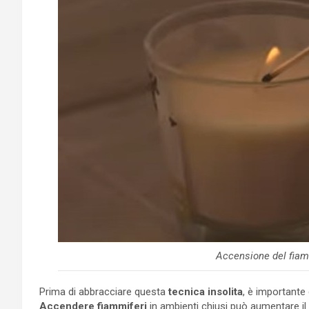
Accensione del fiam
Prima di abbracciare questa
tecnica insolita
, è importante
Accendere fiammiferi
in ambienti chiusi può aumentare il 