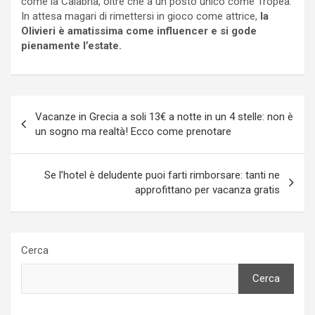
come la Calabria, oltre che a un posto unico come Tropea.
In attesa magari di rimettersi in gioco come attrice,
la
Olivieri è amatissima come influencer e si gode
pienamente l’estate.
Navigazione
Vacanze in Grecia a soli 13€ a notte in un 4 stelle: non è
articoli
un sogno ma realtà! Ecco come prenotare
Se l’hotel è deludente puoi farti rimborsare: tanti ne
approfittano per vacanza gratis
Cerca
Cerca