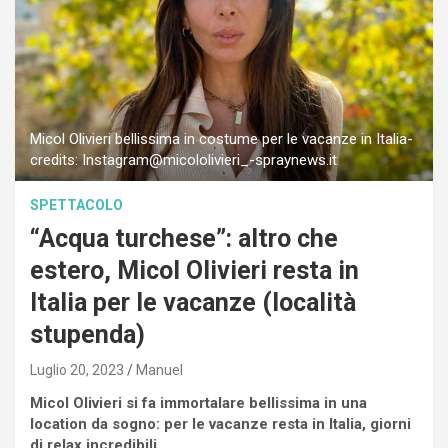
Micol Olivieri bellissima in costume per le vacanze in Italia-
credits: Instagram@micololivieri_-spraynews.it
SPETTACOLO
“Acqua turchese”: altro che
estero, Micol Olivieri resta in
Italia per le vacanze (località
stupenda)
Luglio 20, 2023
Manuel
Micol Olivieri si fa immortalare bellissima in una
location da sogno: per le vacanze resta in Italia, giorni
di relax incredibili.