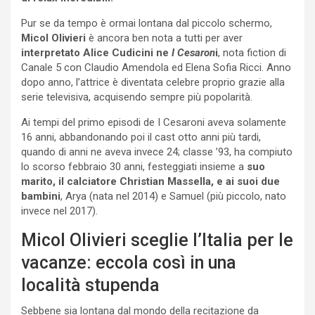
Pur se da tempo è ormai lontana dal piccolo schermo,
Micol Olivieri
è ancora ben nota a tutti per aver
interpretato Alice Cudicini ne
I Cesaron
i
, nota fiction di
Canale 5 con Claudio Amendola ed Elena Sofia Ricci. Anno
dopo anno, l’attrice è diventata celebre proprio grazie alla
serie televisiva, acquisendo sempre più popolarità.
Ai tempi del primo episodi de I Cesaroni aveva solamente
16 anni, abbandonando poi il cast otto anni più tardi,
quando di anni ne aveva invece 24; classe ’93, ha compiuto
lo scorso febbraio 30 anni, festeggiati insieme a
suo
marito, il calciatore Christian Massella, e ai suoi due
bambini
, Arya (nata nel 2014) e Samuel (più piccolo, nato
invece nel 2017).
Micol Olivieri sceglie l’Italia per le
vacanze: eccola così in una
località stupenda
Sebbene sia lontana dal mondo della recitazione da