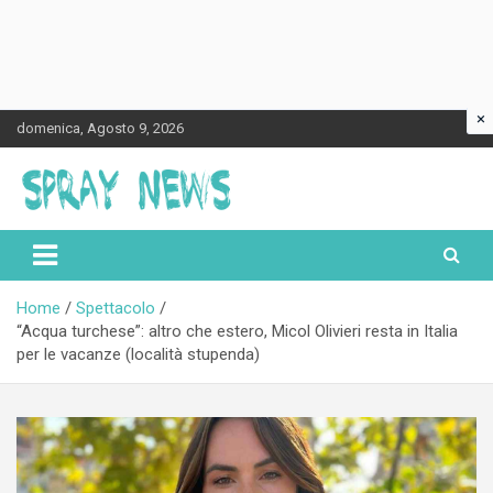
×
Skip
domenica, Agosto 9, 2026
to
content
Spraynews.it
Home
Spettacolo
“Acqua turchese”: altro che estero, Micol Olivieri resta in Italia
per le vacanze (località stupenda)