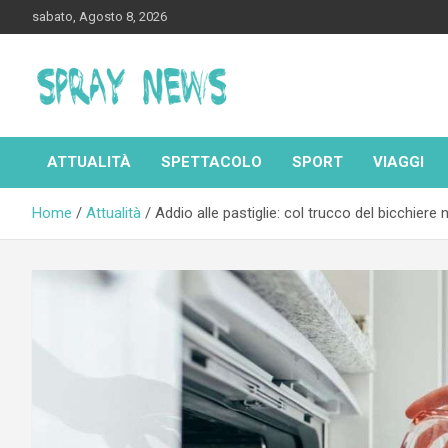
Skip
sabato, Agosto 8, 2026
to
content
Spraynews.it
ATTUALITÀ
SPETTACOLO
SPORT
VIAGGI
Home
Attualità
Addio alle pastiglie: col trucco del bicchiere 