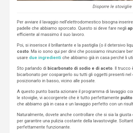
Disporre le stoviglie
Per avviare il lavaggio nell’elettrodomestico bisogna inserire, 
padelle che abbiamo sporcato. Questo si deve fare negli
ap
efficiente al massimo il suo lavoro.
Poi, si inserisce il brillantante e la pastiglia (o il detersivo
costo
. Ma io sono qui per dirvi che possiamo rinunciare ben
usare
due ingredienti
che abbiamo già in casa perché li uti
Sto parlando di
bicarbonato di sodio e di aceto
. Il trucc
bicarbonato per cospargerlo su tutti gli oggetti presenti nel 
posizionarlo in basso, vicino alle posate.
A questo punto basta azionare il programma di lavaggio con
le stoviglie, vi accorgerete che è tutto perfettamente
pulito
che abbiamo già in casa e un lavaggio perfetto con un risu
Naturalmente, dovete anche controllare che si sia la giusta 
per garantire una pulizia costante della lavastoviglie. So
perfettamente funzionante.