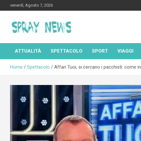
Skip
venerdì, Agosto 7, 2026
to
content
Spraynews.it
ATTUALITÀ
SPETTACOLO
SPORT
VIAGGI
Home
Spettacolo
Affari Tuoi, si cercano i pacchisti: come 