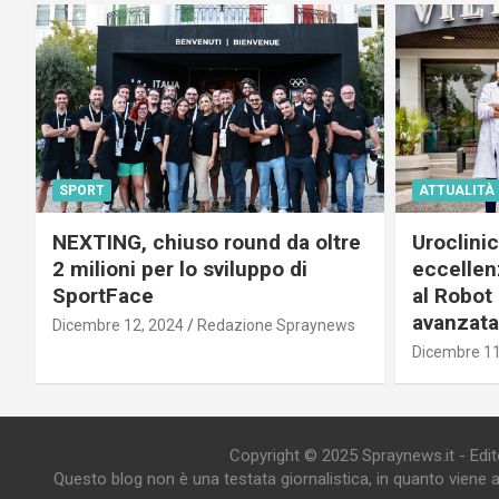
SPORT
ATTUALITÀ
NEXTING, chiuso round da oltre
Uroclini
2 milioni per lo sviluppo di
eccellenz
SportFace
al Robot 
avanzata
Dicembre 12, 2024
Redazione Spraynews
Dicembre 11
Copyright © 2025 Spraynews.it - Editor
Questo blog non è una testata giornalistica, in quanto viene 