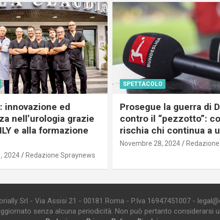
SPETTACOLO
c: innovazione ed
Prosegue la guerra di
a nell’urologia grazie
contro il “pezzotto”: c
ILY e alla formazione
rischia chi continua a 
Novembre 28, 2024
Redazione
, 2024
Redazione Spraynews
ially Srl - Via Assisi 21 - 00181 Roma - P.Iva 16947451007 - legal@edi
aggiornato senza alcuna periodicità. Non può pertanto considerarsi un 