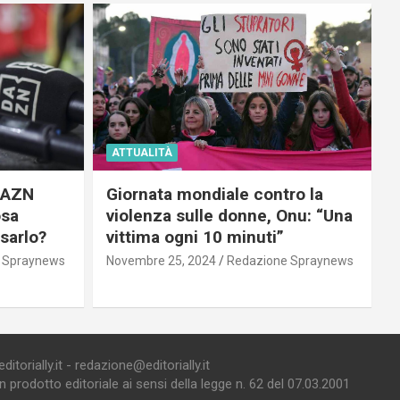
ATTUALITÀ
 DAZN
Giornata mondiale contro la
osa
violenza sulle donne, Onu: “Una
usarlo?
vittima ogni 10 minuti”
 Spraynews
Novembre 25, 2024
Redazione Spraynews
torially.it - redazione@editorially.it
prodotto editoriale ai sensi della legge n. 62 del 07.03.2001