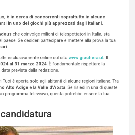
s, è in cerca di concorrenti soprattutto in alcune
i in uno dei giochi più apprezzati dagli italiani.
deus
che coinvolge milioni di telespettatori in Italia, sta
l paese. Se desideri partecipare e mettere alla prova la tua
sari
.
olte esclusivamente online sul sito
www.giocherai.it
. Il
 2024 al 31 marzo 2024
. È fondamentale rispettare la
 data prevista dalla redazione.
Tuoi è aperta solo agli abitanti di alcune regioni italiane. Tra
no Alto Adige
e la
Valle d’Aosta
. Se risiedi in una di queste
so programma televisivo, questa potrebbe essere la tua
a candidatura