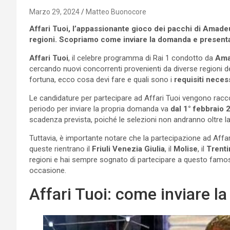
Marzo 29, 2024
Matteo Buonocore
Affari Tuoi, l’appassionante gioco dei pacchi di Amadeu
regioni. Scopriamo come inviare la domanda e presentars
Affari Tuoi
, il celebre programma di Rai 1 condotto da
Ama
cercando nuovi concorrenti provenienti da diverse regioni de
fortuna, ecco cosa devi fare e quali sono i
requisiti neces
Le candidature per partecipare ad Affari Tuoi vengono racc
periodo per inviare la propria domanda va
dal 1° febbraio
scadenza prevista, poiché le selezioni non andranno oltre la
Tuttavia, è importante notare che la partecipazione ad Affari 
queste rientrano il
Friuli Venezia Giulia
, il
Molise
, il
Trenti
regioni e hai sempre sognato di partecipare a questo famo
occasione.
Affari Tuoi: come inviare l