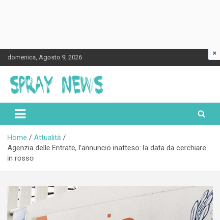
×
Skip
domenica, Agosto 9, 2026
to
content
Spraynews.it
Home
Attualità
Agenzia delle Entrate, l’annuncio inatteso: la data da cerchiare
in rosso