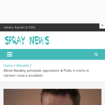
×
Skip
sabato, Agosto 8, 2026
to
content
Spraynews.it
Home
Attualità
Alexei Navalny, principale oppositore di Putin, è morto in
carcere: cosa è accaduto