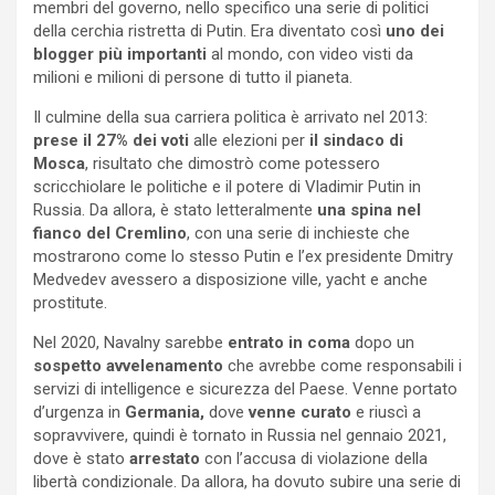
membri del governo, nello specifico una serie di politici
della cerchia ristretta di Putin. Era diventato così
uno dei
blogger più importanti
al mondo, con video visti da
milioni e milioni di persone di tutto il pianeta.
Il culmine della sua carriera politica è arrivato nel 2013:
prese il 27% dei voti
alle elezioni per
il sindaco di
Mosca
, risultato che dimostrò come potessero
scricchiolare le politiche e il potere di Vladimir Putin in
Russia. Da allora, è stato letteralmente
una spina nel
fianco del Cremlino
, con una serie di inchieste che
mostrarono come lo stesso Putin e l’ex presidente Dmitry
Medvedev avessero a disposizione ville, yacht e anche
prostitute.
Nel 2020, Navalny sarebbe
entrato in coma
dopo un
sospetto avvelenamento
che avrebbe come responsabili i
servizi di intelligence e sicurezza del Paese. Venne portato
d’urgenza in
Germania,
dove
venne curato
e riuscì a
sopravvivere, quindi è tornato in Russia nel gennaio 2021,
dove è stato
arrestato
con l’accusa di violazione della
libertà condizionale. Da allora, ha dovuto subire una serie di