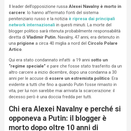
Il leader dell’opposizione russa
Alexei Navalny è morto in
carcere
: lo hanno affermato fonti del sistema
penitenziario russo e la notizia
è ripresa dai principali
network internazionali
in questi minuti. La morte del
blogger politico sarà ritenuta probabilmente responsabilità
diretta di
Vladimir Putin.
Navalny, 47 anni, era detenuto in
una
prigione
a circa 40 miglia a nord del
Circolo Polare
Artico
.
Qui era stato condannato infatti a 19 anni
sotto un
“regime speciale”
e pare che fosse stato trasferito da un
altro carcere a inizio dicembre, dopo una condanna a 30
anni per le accuse di
essere un estremista politico
. Era
evidente a tutti che fino a quando Putin fosse rimasto in
vita, per lui non sarebbe mai arrivata la scarcerazione: il
decesso però è una doccia fredda per tutti.
Chi era Alexei Navalny e perché si
opponeva a Putin: il blogger è
morto dopo oltre 10 anni di