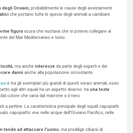
 degli Oceani,
probabilmente le cause degli avvistamenti
atici
che portano tutte le specie degli animali a cambiare
rme figura
scura che nuotava che si poteva collegare al
nte del Mar Mediterraneo e Ionio.
iosità
, ma anche
interesse
da parte degli esperti e dei
ecare danni
anche alla popolazione circostante.
eus
è tra gli esemplari più grandi di questi voraci animali, esso
spetto agli altri squali ha un aspetto diverso: ha
una testa
dal colore che varia dal marrone o il nero.
ti a pettine. La caratteristica principale degli squali capopiatti
ualo capopiatto vive nelle acque dell’Oceano Pacifico, nelle
n tende ad attaccare l’uomo
, ma predilige cibarsi di