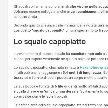
Gli squali solitamente sono animali
che vivono nelle acqua
potranno essere collegate anche ai
vari cambiamenti clim
abitudini di vita.
Secondo quanto si evince dalle immagini, si è notata
un’eno
cosiddetto
“squalo capopiatto”
un una specie molto freque
Lo squalo capopiatto
L’avvistamento di questo squalo ha
suscitato non solo cur
curiosi per sapere veramente se questo animale potesse
r
Lo squalo capopiatto, chiamato in natura
Hexanchus gris
infatti può anche raggiungere i
5,4 metri di lunghezza
. Ri
tozza
ed è fornito di occhi piccoli, un corpo molto pesante 
La sua bocca è fornita
di 6 file di denti
molto affilati dispos
è quella di avere
un’unica pinna dorsale
. Solitamente lo sq
zone calde come le isole tropicali.
La particolarità dello squalo capopiatto sta nel fatto che
no