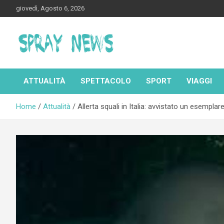
Skip
giovedì, Agosto 6, 2026
to
content
Spraynews.it
ATTUALITÀ
SPETTACOLO
SPORT
VIAGGI
Home
Attualità
Allerta squali in Italia: avvistato un esempla