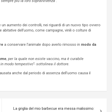
e sempre più la loro sopravvivenza”.
n aumento dei controlli, nei riguardi di un nuovo tipo ovvero
 abitative dell’uomo, come campagne, vinili o colture di
re
a conservare l’animale dopo averlo rimosso in
modo da
Lyme
, per la quale non esiste vaccino, ma è curabile
in modo tempestivo”- sottolinea il dottore.
causata anche dal periodo di assenza dell’uomo causa il
La griglia del mio barbecue era messa malissimo: