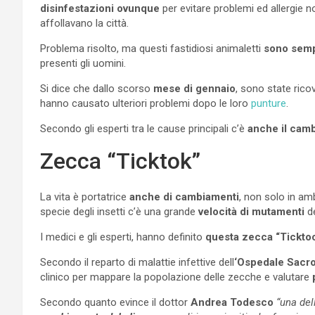
disinfestazioni ovunque
per evitare problemi ed allergie no
affollavano la città.
Problema risolto, ma questi fastidiosi animaletti
sono sempr
presenti gli uomini.
Si dice che dallo scorso
mese di gennaio
, sono state rico
hanno causato ulteriori problemi dopo le loro
punture
.
Secondo gli esperti tra le cause principali c’è
anche il camb
Zecca “Ticktok”
La vita è portatrice
anche di cambiamenti
, non solo in am
specie degli insetti c’è una grande
velocità di mutamenti
de
I medici e gli esperti, hanno definito
questa zecca “Tickto
Secondo il reparto di malattie infettive dell
‘Ospedale Sacro
clinico per mappare la popolazione delle zecche e valutare
Secondo quanto evince il dottor
Andrea Todesco
“una del