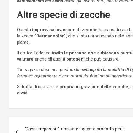
cambiamento del clima
come gli inverni miti, che favorisc
Altre specie di zecche
Questa
improvvisa invasione di zecche
ha causato anche u
la zecca
“Dermacentor”,
che si sta riproducendo nelle zone
piante.
Il dottor Todesco
invita le persone che subiscono puntu
valutare
anche gli agenti
patogeni
che può causare.
“Un ragazzo dopo una puntura
ha sviluppato la malattia di 
farmacologicamente e con ottimi risultati se diagnosticata 
Si tratta di una vera e
propria migrazione delle zecche
, 
covid.
Navigazione
“Danni irreparabili”: non usare questo prodotto per il