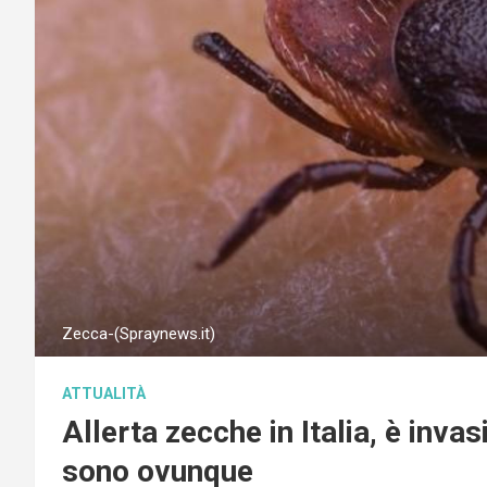
Zecca-(Spraynews.it)
ATTUALITÀ
Allerta zecche in Italia, è invas
sono ovunque