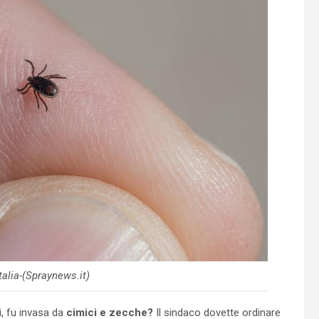
talia-(Spraynews.it)
i
, fu invasa da
cimici e zecche?
Il sindaco dovette ordinare