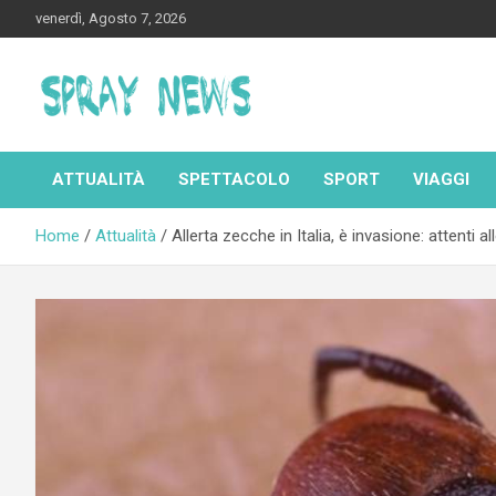
Skip
venerdì, Agosto 7, 2026
to
content
Spraynews.it
ATTUALITÀ
SPETTACOLO
SPORT
VIAGGI
Home
Attualità
Allerta zecche in Italia, è invasione: attenti