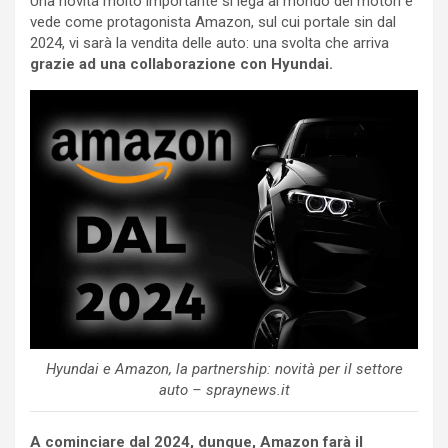
Una novità molto importante si lega al mondo dei motori e
vede come protagonista Amazon, sul cui portale sin dal
2024, vi sarà la vendita delle auto: una svolta che arriva
grazie ad una collaborazione con Hyundai.
Hyundai e Amazon, la partnership: novità per il settore
auto – spraynews.it
A cominciare dal 2024, dunque, Amazon farà il