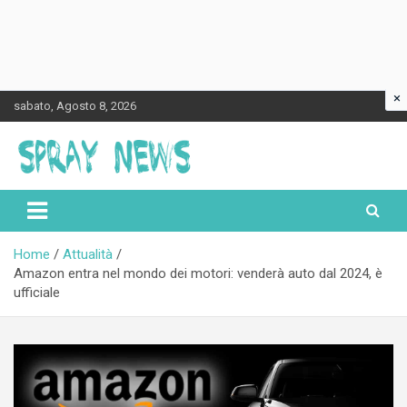
×
Skip
sabato, Agosto 8, 2026
to
content
Spraynews.it
Home
Attualità
Amazon entra nel mondo dei motori: venderà auto dal 2024, è
ufficiale