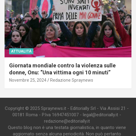
ATTUALITÀ
Giornata mondiale contro la violenza sulle
donne, Onu: “Una vittima ogni 10 minuti”
Novembre 25, 2024
Redazione Spraynews
Copyright © 2025 Spraynews.it - Editorially Srl - Via Assisi 21 -
00181 Roma - P.Iva 16947451007 - legal@editorially.it -
redazione@editorially.it
Questo blog non è una testata giornalistica, in quanto viene
aggiornato senza alcuna periodicità. Non può pertanto