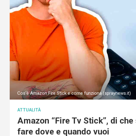
Cos'è Amazon Fire Stick e come funziona (spraynews.it)
ATTUALITÀ
Amazon “Fire Tv Stick”, di che s
fare dove e quando vuoi