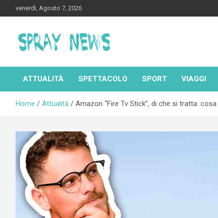
Skip
venerdì, Agosto 7, 2026
to
content
Spraynews.it
ATTUALITÀ
SPETTACOLO
SPORT
VIAGGI
Home
Attualità
Amazon “Fire Tv Stick”, di che si tratta: cos