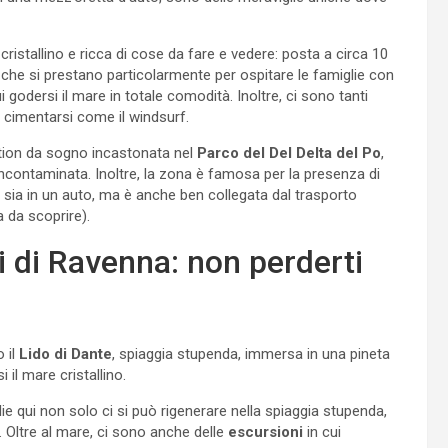
ristallino e ricca di cose da fare e vedere: posta a circa 10
i che si prestano particolarmente per ospitare le famiglie con
i godersi il mare in totale comodità. Inoltre, ci sono tanti
ui cimentarsi come il windsurf.
ation da sogno incastonata nel
Parco del Del Delta del Po
,
 incontaminata. Inoltre, la zona è famosa per la presenza di
le sia in un auto, ma è anche ben collegata dal trasporto
a da scoprire).
i di Ravenna: non perderti
o il
Lido di Dante
, spiaggia stupenda, immersa in una pineta
il mare cristallino.
lie qui non solo ci si può rigenerare nella spiaggia stupenda,
. Oltre al mare, ci sono anche delle
escursioni
in cui