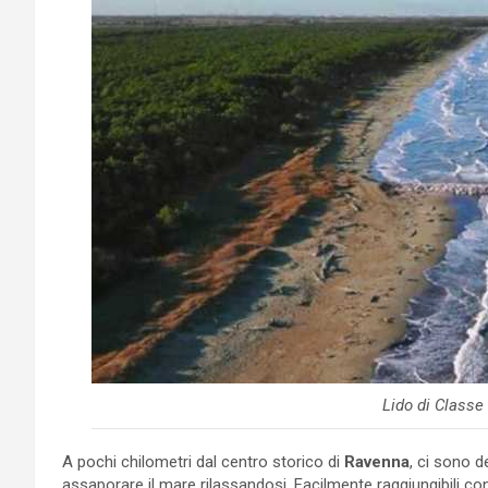
Lido di Classe
A pochi chilometri dal centro storico di
Ravenna
, ci sono de
assaporare il mare rilassandosi. Facilmente raggiungibili c