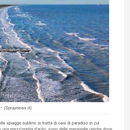
 – (Spraynews.it)
lle spiagge sublimi: si tratta di oasi di paradiso in cui
on una mezz’oretta d’auto, sono delle meraviglie uniche dove