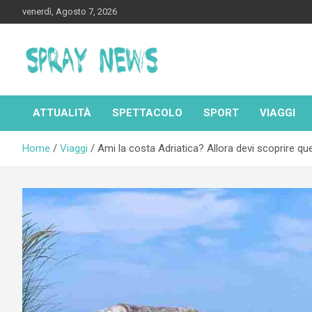
Skip
venerdì, Agosto 7, 2026
to
content
Spraynews.it
ATTUALITÀ
SPETTACOLO
SPORT
VIAGGI
Home
Viaggi
Ami la costa Adriatica? Allora devi scoprire q