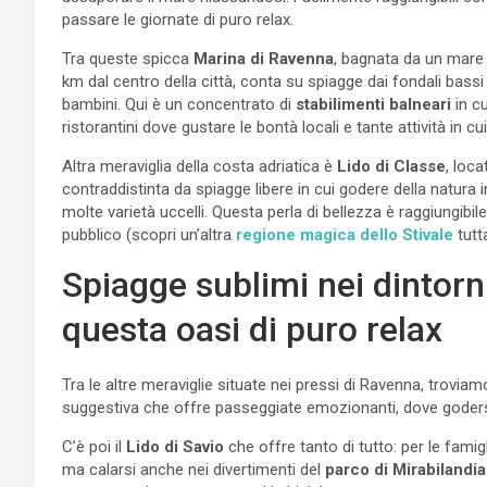
passare le giornate di puro relax.
Tra queste spicca
Marina di Ravenna
, bagnata da un mare c
km dal centro della città, conta su spiagge dai fondali bass
bambini. Qui è un concentrato di
stabilimenti balneari
in cu
ristorantini dove gustare le bontà locali e tante attività in c
Altra meraviglia della costa adriatica è
Lido di Classe
, loc
contraddistinta da spiagge libere in cui godere della natura
molte varietà uccelli. Questa perla di bellezza è raggiungibi
pubblico (scopri un’altra
regione magica dello Stivale
tutt
Spiagge sublimi nei dintorn
questa oasi di puro relax
Tra le altre meraviglie situate nei pressi di Ravenna, troviam
suggestiva che offre passeggiate emozionanti, dove godersi 
C’è poi il
Lido di Savio
che offre tanto di tutto: per le famig
ma calarsi anche nei divertimenti del
parco di Mirabilandia