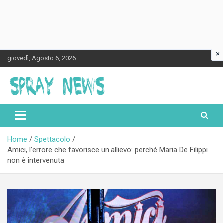
×
Skip
giovedì, Agosto 6, 2026
to
content
Spraynews.it
Home
Spettacolo
Amici, l’errore che favorisce un allievo: perché Maria De Filippi
non è intervenuta