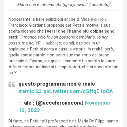
Maria non è intervenuta (spraynews.it / ansafoto)
Nonostante le belle esibizioni anche di Mida e di Holy
Francisco, Giordana propende per Petit e motiva la sua
scelta dicendo che
i versi che l’hanno più colpita sono
stati
: “
Il mondo solo io non possono cambiarlo. Io non
posso, ma noi sì
“. Il pubblico, quindi, esplode in un
applauso e Petit si porta a casa la vittoria. In realtà, però,
quelle esatte parole non sono sue ma sono del brano
originale di Fasma, sul quale il cantante ha scritto le barre.
A farlo notare tantissimi telespettatori, che si sono sfogati
su X:
questo programma non è reale
#amici23
pic.twitter.com/cSffgE1oCA
— ale ; (@acceleroancora)
November
12, 2023
Di fatto, né Petit, né i professori e né Maria De Filippi hanno