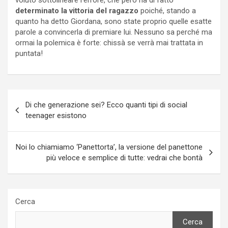
voluto sottolineare l’errore, che però ha di fatto
determinato la vittoria del ragazzo
poiché, stando a
quanto ha detto Giordana, sono state proprio quelle esatte
parole a convincerla di premiare lui. Nessuno sa perché ma
ormai la polemica è forte: chissà se verrà mai trattata in
puntata!
Navigazione
Di che generazione sei? Ecco quanti tipi di social
articoli
teenager esistono
Noi lo chiamiamo ‘Panettorta’, la versione del panettone
più veloce e semplice di tutte: vedrai che bontà
Cerca
Cerca