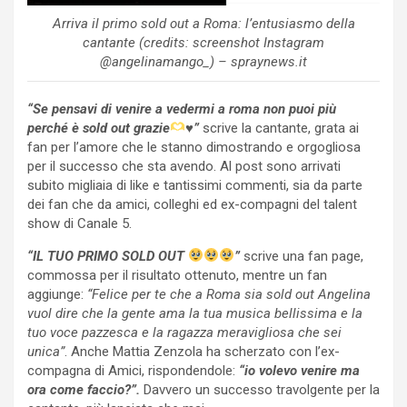
Arriva il primo sold out a Roma: l’entusiasmo della
cantante (credits: screenshot Instagram
@angelinamango_) – spraynews.it
“Se pensavi di venire a vedermi a roma non puoi più
perché è sold out grazie
♥️
”
scrive la cantante, grata ai
fan per l’amore che le stanno dimostrando e orgogliosa
per il successo che sta avendo. Al post sono arrivati
subito migliaia di like e tantissimi commenti, sia da parte
dei fan che da amici, colleghi ed ex-compagni del talent
show di Canale 5.
“IL TUO PRIMO SOLD OUT
”
scrive una fan page,
commossa per il risultato ottenuto, mentre un fan
aggiunge:
“Felice per te che a Roma sia sold out Angelina
vuol dire che la gente ama la tua musica bellissima e la
tuo voce pazzesca e la ragazza meravigliosa che sei
unica”
. Anche Mattia Zenzola ha scherzato con l’ex-
compagna di Amici, rispondendole:
“io volevo venire ma
ora come faccio?”.
Davvero un successo travolgente per la