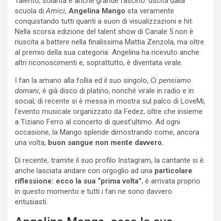
Talento, solarità e anche grande fascino: uscita dalla
scuola di
Amici,
Angelina Mango
sta veramente
conquistando tutti quanti a suon di visualizzazioni e hit.
Nella scorsa edizione del talent show di Canale 5 non è
riuscita a battere nella finalissima Mattia Zenzola, ma oltre
al premio della sua categoria Angelina ha ricevuto anche
altri riconoscimenti e, soprattutto, è diventata virale.
I fan la amano alla follia ed il suo singolo,
Ci pensiamo
domani
, è già disco di platino, nonché virale in radio e in
social; di recente si è messa in mostra sul palco di LoveMi,
l’evento musicale organizzato da Fedez, oltre che insieme
a Tiziano Ferro al concerto di quest’ultimo. Ad ogni
occasione, la Mango splende dimostrando come, ancora
una volta,
buon sangue non mente davvero.
Di recente, tramite il suo profilo Instagram, la cantante si è
anche lasciata andare con orgoglio ad una
particolare
riflessione: ecco la sua “prima volta”
, è arrivata proprio
in questo momento e tutti i fan ne sono davvero
entusiasti.