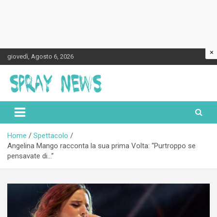
×
Skip
giovedì, Agosto 6, 2026
to
content
Spraynews.it
Home
Spettacolo
Angelina Mango racconta la sua prima Volta: “Purtroppo se
pensavate di…”