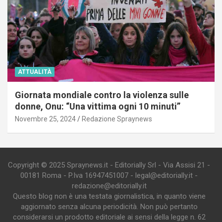
ATTUALITÀ
Giornata mondiale contro la violenza sulle
donne, Onu: “Una vittima ogni 10 minuti”
Novembre 25, 2024
Redazione Spraynews
Copyright © 2025 Spraynews.it - Editorially Srl - Via Assisi 21 -
00181 Roma - P.Iva 16947451007 - legal@editorially.it -
redazione@editorially.it
Questo blog non è una testata giornalistica, in quanto viene
aggiornato senza alcuna periodicità. Non può pertanto
considerarsi un prodotto editoriale ai sensi della legge n. 62