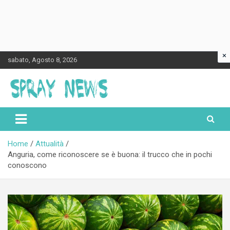
×
Skip
sabato, Agosto 8, 2026
to
content
Spraynews.it
Home
Attualità
Anguria, come riconoscere se è buona: il trucco che in pochi
conoscono