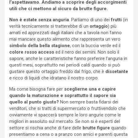
l’aspettavamo. Andiamo a scoprire degli accorgimenti
utili che ci mettono al sicuro da brutte figure.
Non è estate senza anguria
. Parliamo di uno dei
frutti
(in
verità tecnicamente si tratterebbe di un
ortaggio
) più
amati ed apprezzati dagli italiani che a tavola non fanno
mai mancare questo alimento che rappresenta un vero
simbolo della bella stagione
, con la buccia verde ed il
colore rosso acceso
ed il nero dei semini. Non solo il
sapore, anche le caratteristiche fanno preferire l’anguria in
questi mesi, soprattutto nei periodi caldi quando si può
gustare questo ortaggio freddo dal frigo, che è
dissetante
e ricco di liquidi che idratano il nostro corpo.
Ma come bisogna fare per
sceglierne una e capire
quando la maturazione e soprattutto il sapore sia
quello al punto giusto?
Non sempre basta fidarsi dei
venditori, che si tratti di supermercato o fruttivendolo che
ovviamente vi spaccerà sempre le loro angurie come le
migliori in assoluto sul mercato. Se non si è esperti del
settore si rischia anche di fare delle
brutte figure
quando
presentiamo a cena o a pranzo con amici e parenti questa