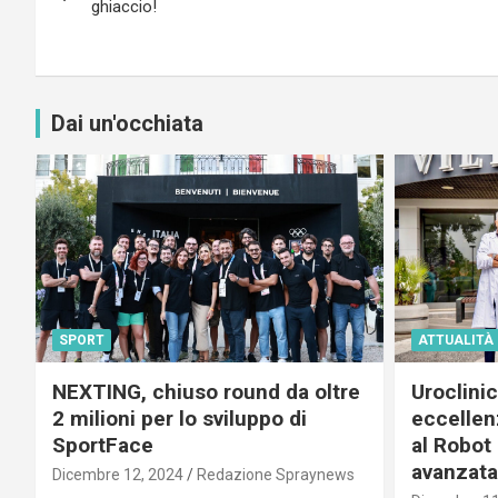
articoli
ghiaccio!
Dai un'occhiata
SPORT
ATTUALITÀ
NEXTING, chiuso round da oltre
Uroclini
2 milioni per lo sviluppo di
eccellenz
SportFace
al Robot 
avanzata
Dicembre 12, 2024
Redazione Spraynews