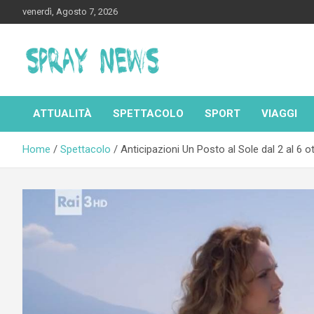
Skip
venerdì, Agosto 7, 2026
to
content
Spraynews.it
ATTUALITÀ
SPETTACOLO
SPORT
VIAGGI
Home
Spettacolo
Anticipazioni Un Posto al Sole dal 2 al 6 