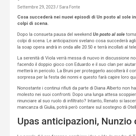
Settembre 29, 2023
Sara Fonte
Cosa succederà nei nuovi episodi di Un posto al sole in
colpi di scena.
Dopo la consueta pausa del weekend
Un posto al sole
torn
colpi di scena. Le anticipazioni svelano cosa succederà agli 
la soap opera andrà in onda alle 20.50 e terrà incollati al tel
La serenità di Viola verrà messa di nuovo in discussione non
facendo il doppio gioco con Eduardo e il suo clan per aiutare
metterà in pericolo. La Bruni per proteggerlo ascolterà il c
sorpresa per la festa dei nonni e questo farà capire loro q
Nonostante i continui rifiuti da parte di Diana Alberto non h
molesto nei suoi confronti. Dopo una lunga attesa scoppierà
rinunciare al suo ruolo di infiltrato? Intanto, Renato si las
mancanza di Giulia, potrà però contare sul sostegno di Otell
Upas anticipazioni, Nunzio