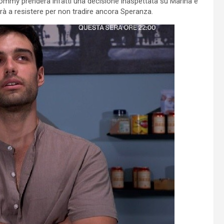
Tommy prenderà infatti una decisione inaspettata su Marina e
rà a resistere per non tradire ancora Speranza.