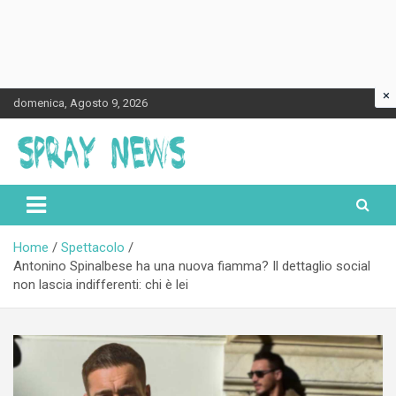
×
Skip
domenica, Agosto 9, 2026
to
content
Spraynews.it
Home
Spettacolo
Antonino Spinalbese ha una nuova fiamma? Il dettaglio social
non lascia indifferenti: chi è lei