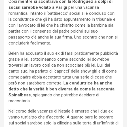
Così
mentre si scontrava con la Rodriguez a colpi di
social sarebbe volato a Parigi
per una vacanza
romantica. Intanto il ‘battibecco’ social si è concluso con
la conduttrice che gli ha dato appuntamento in tribunale e
con l’avvocato di lei che ha chiarito come la bambina sia
partita con il consenso del padre poiché sul suo
passaporto c’è anche la sua firma. Uno scontro che non si
concluderà facilmente.
Belen ha accusato il suo ex di farsi praticamente pubblicità
grazie a lei, sottolineando come secondo lei dovrebbe
trovarsi un lavoro così da non scocciare più lei. Lui, dal
canto suo, ha parlato di ‘capricci’ della show girl e di come
come padre abbia accettato tutta una serie di cose che
però non sarebbero corrette. L
a conduttrice ha anche
detto che la verità è ben diversa da come la racconta
Spinalbese
, spiegando che potrebbe decidere di
raccontarla.
Nel corso delle vacanze di Natale è emerso che i due ex
vanno tutt’altro che d’accordo. A quanto pare lo scontro
sui social sarebbe solo la ciliegina sulla torta di un’infinità di