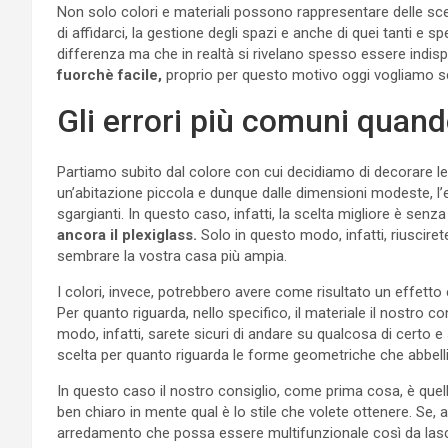
Non solo colori e materiali possono rappresentare delle sce
di affidarci, la gestione degli spazi e anche di quei tanti e
differenza ma che in realtà si rivelano spesso essere indis
fuorchè facile,
proprio per questo motivo oggi vogliamo sco
Gli errori più comuni quand
Partiamo subito dal colore con cui decidiamo di decorare le 
un’abitazione piccola e dunque dalle dimensioni modeste, l’e
sgargianti. In questo caso, infatti, la scelta migliore è senza
ancora il plexiglass.
Solo in questo modo, infatti, riusciret
sembrare la vostra casa più ampia.
I colori, invece, potrebbero avere come risultato un effetto 
Per quanto riguarda, nello specifico, il materiale il nostro co
modo, infatti, sarete sicuri di andare su qualcosa di certo e s
scelta per quanto riguarda le forme geometriche che abbelli
In questo caso il nostro consiglio, come prima cosa, è quell
ben chiaro in mente qual è lo stile che volete ottenere. Se, a
arredamento che possa essere multifunzionale così da lasciare