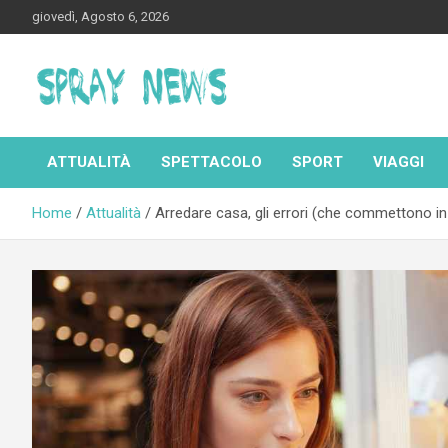
Skip
giovedì, Agosto 6, 2026
to
content
Spraynews.it
ATTUALITÀ
SPETTACOLO
SPORT
VIAGGI
Home
Attualità
Arredare casa, gli errori (che commettono in 