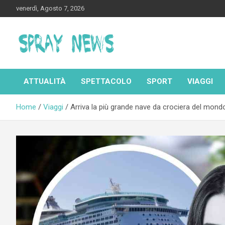
Skip
venerdì, Agosto 7, 2026
to
content
Spraynews.it
ATTUALITÀ
SPETTACOLO
SPORT
VIAGGI
Home
Viaggi
Arriva la più grande nave da crociera del mondo