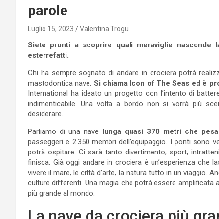
parole
Luglio 15, 2023
Valentina Trogu
Siete pronti a scoprire quali meraviglie nasconde
esterrefatti.
Chi ha sempre sognato di andare in crociera potrà realizz
mastodontica nave.
Si chiama Icon of The Seas ed è pro
International ha ideato un progetto con l’intento di batte
indimenticabile. Una volta a bordo non si vorrà più sce
desiderare.
Parliamo di una nave
lunga quasi 370 metri che pesa u
passeggeri e 2.350 membri dell’equipaggio. I ponti sono ve
potrà ospitare. Ci sarà tanto divertimento, sport, intratt
finisca. Già oggi andare in crociera è un’esperienza che la
vivere il mare, le città d’arte, la natura tutto in un viaggio. 
culture differenti. Una magia che potrà essere amplificata
più grande al mondo.
La nave da crociera più gr