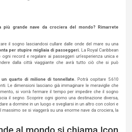
 la più grande nave da crociera del mondo? Rimarrete
are il sogno lasciandosi cullare dalle onde del mare su una
nta per stupire migliaia di passeggeri.
La Royal Caribbean
re ogni record e regalare ai passeggeri un’esperienza unica e
ndere dalla città viaggiante che avrà tutto ciò che si può
n quarto di milione di tonnellate.
Potrà ospitare 5.610
nti. Le dimensioni lasciano già immaginare le meraviglie che
enimento, si vorrà fermare il tempo per impedire che il sogno
scia il segno. Scoprire ogni giorno una destinazione diversa,
Andare a dormine in un luogo e svegliarsi in un altro con colori e
 al massimo se si viaggerà su una enorme nave da crociera, la
ande al mondo si chiama Icon