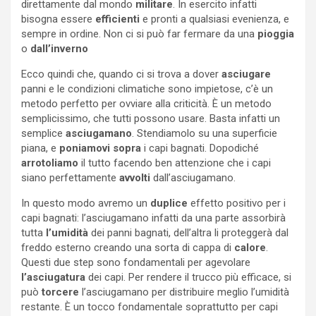
direttamente dal mondo
militare
. In esercito infatti
bisogna essere
efficienti
e pronti a qualsiasi evenienza, e
sempre in ordine. Non ci si può far fermare da una
pioggia
o
dall’inverno
Ecco quindi che, quando ci si trova a dover
asciugare
panni e le condizioni climatiche sono impietose, c’è un
metodo perfetto per ovviare alla criticità. È un metodo
semplicissimo, che tutti possono usare. Basta infatti un
semplice
asciugamano
. Stendiamolo su una superficie
piana, e
poniamovi
sopra
i capi bagnati. Dopodiché
arrotoliamo
il tutto facendo ben attenzione che i capi
siano perfettamente
avvolti
dall’asciugamano.
In questo modo avremo un
duplice
effetto positivo per i
capi bagnati: l’asciugamano infatti da una parte assorbirà
tutta
l’umidità
dei panni bagnati, dell’altra li proteggerà dal
freddo esterno creando una sorta di cappa di
calore
.
Questi due step sono fondamentali per agevolare
l’asciugatura
dei capi. Per rendere il trucco più efficace, si
può
torcere
l’asciugamano per distribuire meglio l’umidità
restante. È un tocco fondamentale soprattutto per capi