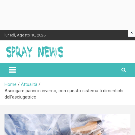
×
Skip
lunedì, Agosto 10, 2026
to
content
Spraynews.it
Home
Attualità
Asciugare panni in inverno, con questo sistema ti dimentichi
dell’asciugatrice