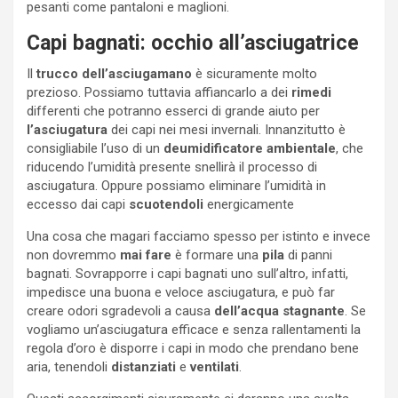
pesanti come pantaloni e maglioni.
Capi bagnati: occhio all’asciugatrice
Il
trucco dell’asciugamano
è sicuramente molto
prezioso. Possiamo tuttavia affiancarlo a dei
rimedi
differenti che potranno esserci di grande aiuto per
l’asciugatura
dei capi nei mesi invernali. Innanzitutto è
consigliabile l’uso di un
deumidificatore
ambientale
, che
riducendo l’umidità presente snellirà il processo di
asciugatura. Oppure possiamo eliminare l’umidità in
eccesso dai capi
scuotendoli
energicamente
Una cosa che magari facciamo spesso per istinto e invece
non dovremmo
mai
fare
è formare una
pila
di panni
bagnati. Sovrapporre i capi bagnati uno sull’altro, infatti,
impedisce una buona e veloce asciugatura, e può far
creare odori sgradevoli a causa
dell’acqua
stagnante
. Se
vogliamo un’asciugatura efficace e senza rallentamenti la
regola d’oro è disporre i capi in modo che prendano bene
aria, tenendoli
distanziati
e
ventilati
.