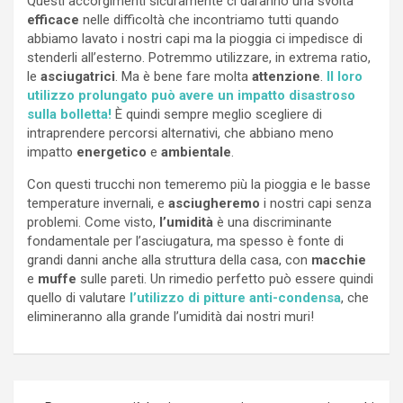
Questi accorgimenti sicuramente ci daranno una svolta
efficace
nelle difficoltà che incontriamo tutti quando
abbiamo lavato i nostri capi ma la pioggia ci impedisce di
stenderli all’esterno. Potremmo utilizzare, in extrema ratio,
le
asciugatrici
. Ma è bene fare molta
attenzione
.
Il loro
utilizzo prolungato può avere un impatto disastroso
sulla bolletta!
È quindi sempre meglio scegliere di
intraprendere percorsi alternativi, che abbiano meno
impatto
energetico
e
ambientale
.
Con questi trucchi non temeremo più la pioggia e le basse
temperature invernali, e
asciugheremo
i nostri capi senza
problemi. Come visto,
l’umidità
è una discriminante
fondamentale per l’asciugatura, ma spesso è fonte di
grandi danni anche alla struttura della casa, con
macchie
e
muffe
sulle pareti. Un rimedio perfetto può essere quindi
quello di valutare
l’utilizzo di pitture anti-condensa
, che
elimineranno alla grande l’umidità dai nostri muri!
Navigazione