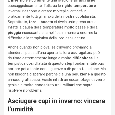
L’inverno
è sicuramente una stagione affascinante
paesaggisticamente. Tuttavia le
rigide
temperature
invernali riescono a creare molteplici criticità in
praticamente tutti gli ambiti della nostra quotidianità.
Soprattutto,
fare il bucato
si rivela un’impresa ardua.
Infatti, a causa delle temperature molto basse e della
pioggia
incessante si amplifica in maniera enorme la
difficoltà e la tempistica della loro asciugatura.
Anche quando non piove, se d’inverno proviamo a
stendere i panni all’aria aperta, la loro
asciugatura
può
risultare estremamente lunga e molto
difficoltosa
. La
tempistica così dilatata di questo step fondamentale può
portare poi a tante conseguenze a dir poco fastidiose. Ma
non bisogna disperare perché c’è una
soluzione
a questo
annoso grattacapo. Esiste infatti un escamotage davvero
geniale e molto conosciuto tra i
militari
che saprà
risolvere il problema.
Asciugare capi in inverno: vincere
l’umidità