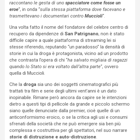
raccontano le gesta di uno
spacciatore come fosse un
eroe
“, in onda “
sulla stessa piattaforma dove facevano e
trasmettevano i documentari contro
Muccioli
“.
Una volta fatto il nome del fondatore del celebre centro di
recupero da dipendenze di
San Patrignano
, non è stato
difficile capire a quale piattaforma di streaming lei si
stesse riferendo, reputando “un paradosso” la densità di
storie in cui la droga è protagonista, vicino ad un prodotto
che contrasta l’opera di chi “
ha salvato migliaia di ragazzi
quando lo Stato si era voltato dall’altra parte
“, ovvero
quella di Muccioli.
Che la
droga
sia uno dei soggetti cinematografici più
trattati tra film e serie degli ultimi vent’anni è un dato
inopinabile. Rimane però ancora da capire se le intenzioni
dietro a questi tipi di pellicole da grande e piccolo schermo
siano quelle denunciate dalla premier, cioè quelle di un
anticonformismo eroico, o se la critica agli usi e consumi
sfrenati della società che ne può emergere sia ben più
complessa e costruttiva per gli spettatori, nel suo narrare
storie di distruzione e auto-distruzione
.