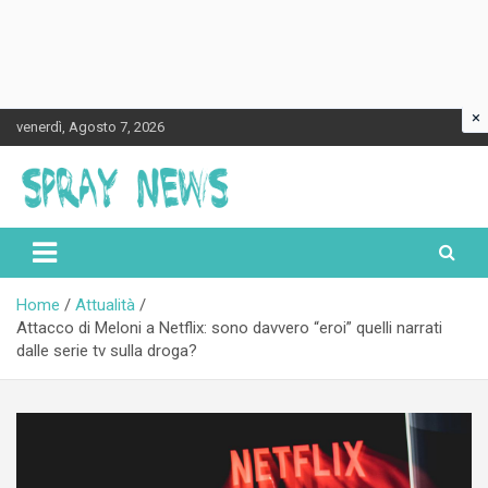
×
Skip
venerdì, Agosto 7, 2026
to
content
Spraynews.it
Home
Attualità
Attacco di Meloni a Netflix: sono davvero “eroi” quelli narrati
dalle serie tv sulla droga?