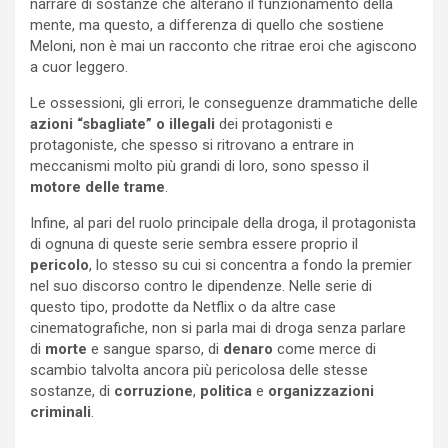
narrare di sostanze che alterano il funzionamento della
mente, ma questo, a differenza di quello che sostiene
Meloni, non è mai un racconto che ritrae eroi che agiscono
a cuor leggero.
Le ossessioni, gli errori, le conseguenze drammatiche delle
azioni “sbagliate” o illegali
dei protagonisti e
protagoniste, che spesso si ritrovano a entrare in
meccanismi molto più grandi di loro, sono spesso il
motore delle trame
.
Infine, al pari del ruolo principale della droga, il protagonista
di ognuna di queste serie sembra essere proprio il
pericolo
, lo stesso su cui si concentra a fondo la premier
nel suo discorso contro le dipendenze.
Nelle serie di
questo tipo, prodotte da Netflix o da altre case
cinematografiche, non si parla mai di droga senza parlare
di
morte
e sangue sparso, di
denaro
come merce di
scambio talvolta ancora più pericolosa delle stesse
sostanze, di
corruzione
,
politica
e
organizzazioni
criminali
.