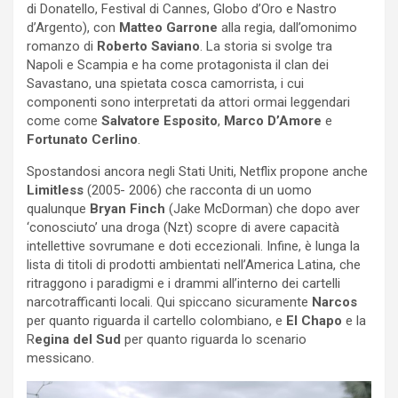
di Donatello, Festival di Cannes, Globo d’Oro e Nastro
d’Argento), con
Matteo Garrone
alla regia, dall’omonimo
romanzo di
Roberto Saviano
. La storia si svolge tra
Napoli e Scampia e ha come protagonista il clan dei
Savastano, una spietata cosca camorrista, i cui
componenti sono interpretati da attori ormai leggendari
come come
Salvatore Esposito
,
Marco D’Amore
e
Fortunato Cerlino
.
Spostandosi ancora negli Stati Uniti, Netflix propone anche
Limitless
(2005- 2006) che racconta di un uomo
qualunque
Bryan Finch
(Jake McDorman) che dopo aver
‘conosciuto’ una droga (Nzt) scopre di avere capacità
intellettive sovrumane e doti eccezionali. Infine, è lunga la
lista di titoli di prodotti ambientati nell’America Latina, che
ritraggono i paradigmi e i drammi all’interno dei cartelli
narcotrafficanti locali. Qui spiccano sicuramente
Narcos
per quanto riguarda il cartello colombiano, e
El Chapo
e la
R
egina del Sud
per quanto riguarda lo scenario
messicano.