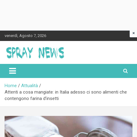
×
Skip
venerdì, Agosto 7, 2026
to
content
Spraynews.it
Home
Attualità
Attenti a cosa mangiate: in Italia adesso ci sono alimenti che
contengono farina d’insetti