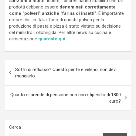
sanzioni o multe
. Inoltre, i decreti hanno stabilito che tali
prodotti debbano essere
denominati correttamente
come “polveri” anziché “farina di insetti”
. È importante
notare che, in Italia, l’uso di queste polveri per la
produzione di pasta e pizza è stato vietato su decisione
del ministro Lollobrigida. Per altre news su cucina e
alimentazione
guardate qui
.
Navigazione
Soffri di reflusso? Questo per te è veleno: non devi
articoli
mangiarlo
Quanto si prende di pensione con uno stipendio di 1800
euro?
Cerca