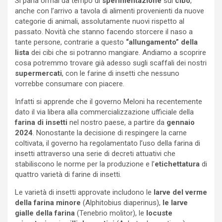
Si parla ormai da tempo di
sperimentazione
sul
cibo
,
anche con l’arrivo a tavola di alimenti provenienti da nuove
categorie di animali, assolutamente nuovi rispetto al
passato. Novità che stanno facendo storcere il naso a
tante persone, contrarie a questo
“allungamento” della
lista
dei cibi che si potranno mangiare. Andiamo a scoprire
cosa potremmo trovare già adesso sugli scaffali dei nostri
supermercati
, con le farine di insetti che nessuno
vorrebbe consumare con piacere.
Infatti si apprende che il governo Meloni ha recentemente
dato il via libera alla commercializzazione ufficiale della
farina di insetti
nel nostro paese, a partire da
gennaio
2024
. Nonostante la decisione di respingere la carne
coltivata, il governo ha regolamentato l’uso della farina di
insetti attraverso una serie di decreti attuativi che
stabiliscono le norme per la produzione e l’
etichettatura
di
quattro varietà di farine di insetti.
Le varietà di insetti approvate includono le
larve del verme
della farina minore
(Alphitobius diaperinus),
le larve
gialle della farina
(Tenebrio molitor), le
locuste