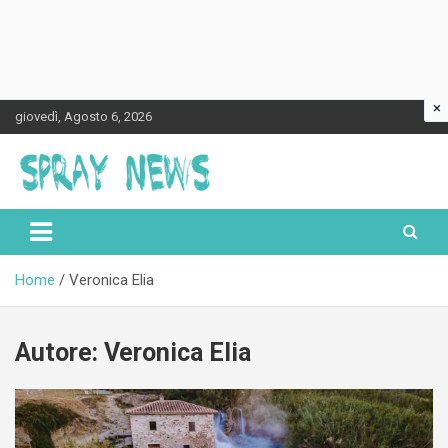
×
Skip
giovedì, Agosto 6, 2026
to
content
Spraynews.it
Home
Veronica Elia
Autore:
Veronica Elia