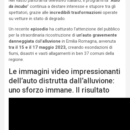
Nel vasto panorama televisivo italiano, il programma “
Auto
da incubo
” continua a destare interesse e stupore tra gli
spettatori, grazie alle
incredibili trasformazioni
operate
su vetture in stato di degrado.
Un recente
episodio
ha catturato l’attenzione del pubblico
per la straordinaria ricostruzione di
un’auto gravemente
danneggiata
dall’
alluvione
in Emilia Romagna, avvenuta
tra il
15 e il 17 maggio 2023,
creando esondazioni di
fiumi, disastri e vasti allagamenti in ben 37 comuni della
regione.
Le immagini video impressionanti
dell’auto distrutta dall’alluvione:
uno sforzo immane. Il risultato