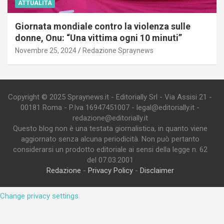
ATTUALITÀ
Giornata mondiale contro la violenza sulle
donne, Onu: “Una vittima ogni 10 minuti”
Novembre 25, 2024
Redazione Spraynews
Copyright © 2025 Spraynews.it - Editorially Srl - Via Assisi 21 -
00181 Roma - P.Iva 16947451007 - legal@editorially.it -
redazione@editorially.it
Questo blog non è una testata giornalistica, in quanto viene
aggiornato senza alcuna periodicità. Non può pertanto
considerarsi un prodotto editoriale ai sensi della legge n. 62
del 07.03.2001
Redazione
-
Privacy Policy
-
Disclaimer
Change privacy settings