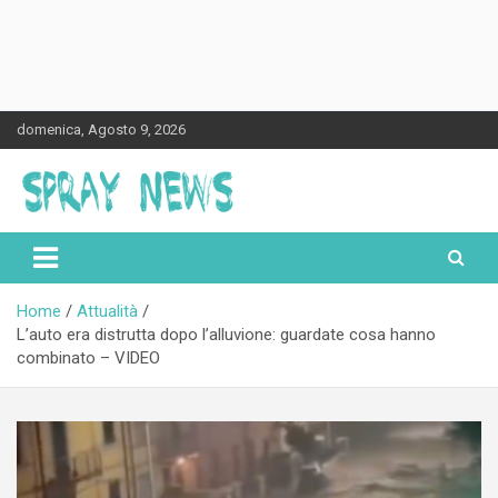
Skip
domenica, Agosto 9, 2026
to
content
Spraynews.it
Home
Attualità
L’auto era distrutta dopo l’alluvione: guardate cosa hanno
combinato – VIDEO