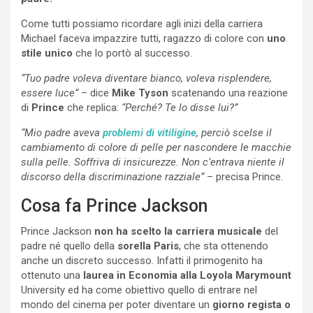
Come tutti possiamo ricordare agli inizi della carriera
Michael faceva impazzire tutti, ragazzo di colore con
uno
stile unico
che lo portò al successo.
“Tuo padre voleva diventare bianco, voleva risplendere,
essere luce”
– dice
Mike Tyson
scatenando una reazione
di
Prince
che replica:
“Perché? Te lo disse lui?”
“Mio padre aveva
problemi di vitiligine
, perciò scelse il
cambiamento di colore di pelle per nascondere le macchie
sulla pelle. Soffriva di insicurezze. Non c’entrava niente il
discorso della discriminazione razziale”
– precisa Prince.
Cosa fa Prince Jackson
Prince Jackson
non ha scelto la carriera musicale
del
padre né quello della
sorella Paris
, che sta ottenendo
anche un discreto successo. Infatti il primogenito ha
ottenuto una
laurea in Economia alla Loyola Marymount
University ed ha come obiettivo quello di entrare nel
mondo del cinema per poter diventare un
giorno regista o