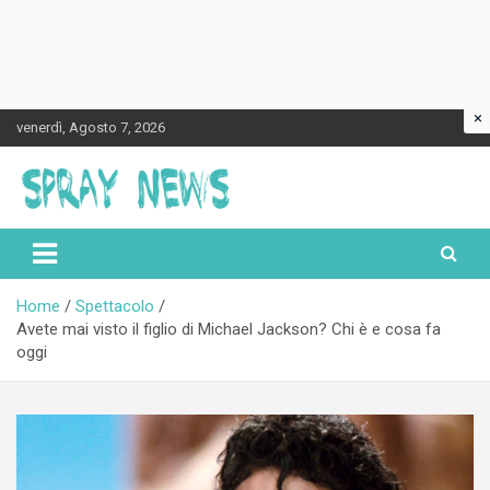
×
Skip
venerdì, Agosto 7, 2026
to
content
Spraynews.it
Home
Spettacolo
Avete mai visto il figlio di Michael Jackson? Chi è e cosa fa
oggi