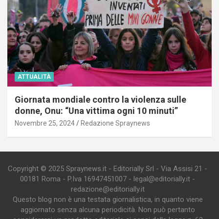
ATTUALITÀ
Giornata mondiale contro la violenza sulle
donne, Onu: “Una vittima ogni 10 minuti”
Novembre 25, 2024
Redazione Spraynews
Copyright © 2025 Spraynews.it - Editorially Srl - Via Assisi 21 -
00181 Roma - P.Iva 16947451007 - legal@editorially.it -
redazione@editorially.it
Questo blog non è una testata giornalistica, in quanto viene
aggiornato senza alcuna periodicità. Non può pertanto