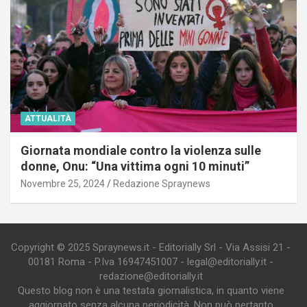
ATTUALITÀ
Giornata mondiale contro la violenza sulle
donne, Onu: “Una vittima ogni 10 minuti”
Novembre 25, 2024
Redazione Spraynews
Copyright © 2025 Spraynews.it - Editorially Srl - Via Assisi 21 -
00181 Roma - P.Iva 16947451007 - legal@editorially.it -
redazione@editorially.it
Questo blog non è una testata giornalistica, in quanto viene
aggiornato senza alcuna periodicità. Non può pertanto