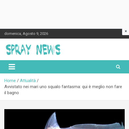
×
Skip
domenica, Agosto 9, 2026
to
content
Spraynews.it
Home
Attualità
Avvistato nei mari uno squalo fantasma: qui è meglio non fare
il bagno