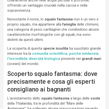
chiaramente anche nelle acque più buie e profonde,
offrendo un vantaggio cruciale nella caccia e nella
sopravvivenza.
Nonostante il nome, lo
squalo fantasma
non è un vero e
proprio squalo, ma appartiene alla
famiglia
delle
chimere
,
una categoria di pesci cartilaginei che condividono alcune
caratteristiche morfologiche con gli squali, ma sono
distinti da questi ultimi.
La scoperta di questa
specie insolita
ha suscitato grande
interesse tra la
comunità scientifica, poiché evidenzia
l’incredibile diversità biologica
presente nei
grandi mari
(oceani) del mondo.
Scoperto squalo fantasma: dove
precisamente e cosa gli esperti
consigliano ai bagnanti
L’avvistamento dello
squalo fantasma
a largo delle
coste
della Thailandia, tra le profondità del “Mare delle
Andamane”, ha sollevato alcune preoccupazioni riguardo