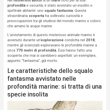
Nei
misteriosi abissi
di un
mare
noto per la sua
profondità
e oscurità, è stato avvistato un insolito e
spettrale abitante: uno
squalo fantasma
. Questa
straordinaria
scoperta
ha sollevato curiosità e
preoccupazioni tra gli studiosi del mondo marino e coloro
che amano le acque marine.
L’avvistamento di questo misterioso animale marino è
avvenuto durante un’
esplorazione
condotta nel
2018
,
mentre gli scienziati esploravano le profondità marine a
circa
770 metri di profondità.
Essi hanno fatto una
scoperta che mai si sarebbero aspettati: un esemplare,
appunto “fantasma”, già morto.
Le caratteristiche dello squalo
fantasma avvistato nelle
profondità marine: si tratta di una
specie insolita