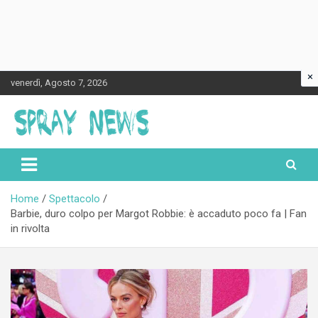
×
Skip
venerdì, Agosto 7, 2026
to
content
Spraynews.it
Home
Spettacolo
Barbie, duro colpo per Margot Robbie: è accaduto poco fa | Fan
in rivolta