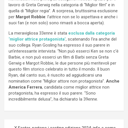
lavoro di Greta Gerwig nella categoria di “Miglior film” e in
quella di “Miglior regia”. A sorpresa, bruttissima esclusione
per
Margot Robbie
: l’attrice non se lo aspettava e anche i
suoi fan (e non solo) sono rimasti a bocca aperta).
La meravigliosa 33enne è stata
esclusa dalla categoria
‘miglior attrice protagonista’
, scatenando l’ira anche del
suo collega. Ryan Gosling ha espresso il suo parere in
un’interessante intervista. “Non può esserci Ken se non c’è
Barbie, e non può esserci un film di Barbi senza Greta
Gerwig e Margot Robbie, le due persone più meritevoli per
questo film storico celebrato in tutto il mondo. Il buon
Ryan, dal canto suo, è riuscito ad aggiudicarsi una
nomination come “Miglior attore non protagonista”.
Anche
America Ferrera
, candidata come miglior attrice non
protagonista, ha espresso il suo parere. “Sono
incredibilmente delusa”, ha dichiarato la 39enne.
Navigazione
X Factor, partono i casting edizione 2024: info e come