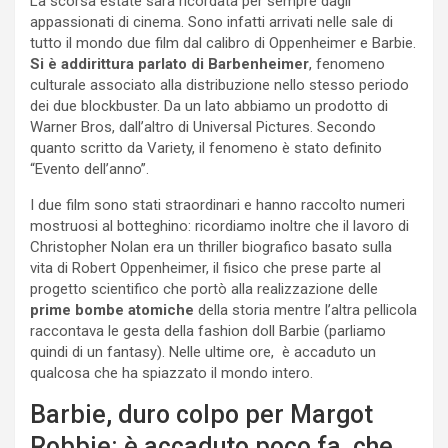
La scorsa estate sarà ricordata per sempre dagli
appassionati di cinema. Sono infatti arrivati nelle sale di
tutto il mondo due film dal calibro di Oppenheimer e Barbie.
Si è addirittura parlato di Barbenheimer
, fenomeno
culturale associato alla distribuzione nello stesso periodo
dei due blockbuster. Da un lato abbiamo un prodotto di
Warner Bros, dall’altro di Universal Pictures. Secondo
quanto scritto da Variety, il fenomeno è stato definito
“Evento dell’anno”.
I due film sono stati straordinari e hanno raccolto numeri
mostruosi al botteghino: ricordiamo inoltre che il lavoro di
Christopher Nolan era un thriller biografico basato sulla
vita di Robert Oppenheimer, il fisico che prese parte al
progetto scientifico che portò alla realizzazione delle
prime bombe atomiche
della storia mentre l’altra pellicola
raccontava le gesta della fashion doll Barbie (parliamo
quindi di un fantasy). Nelle ultime ore, è accaduto un
qualcosa che ha spiazzato il mondo intero.
Barbie, duro colpo per Margot
Robbie: è accaduto poco fa, che