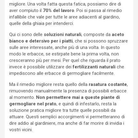
migliore. Una volta fatta questa fatica, possiamo dire di
aver compiuto il
70% del lavoro
. Poi si passa al rimedio
infallibile che vale per tutte le aree adiacenti al giardino,
quelle della ghiaia per intenderci.
Qui ci sono delle
soluzioni naturali
, composte da
aceto
bianco e detersivo per i piatti
, che si possono spruzzare
sulle aree interessate, anche più di una volta. In questo
modo le erbacce, se estirpate bene la prima volta, non
cresceranno più per mesi. Per quel che riguarda il prato
invece è possibile utilizzare dei
fertilizzanti naturali
che
impediscono alle erbacce di germogliare facilmente.
Ma il rimedio migliore resta quello della
rasatura costante
,
rimuovendo manualmente la presenza di possibili erbacce
al momento.
Non permettere mai a queste piante di
germogliare nel prato
, e quindi di infestarlo, resta la
soluzione pratica migliore tra tutte quelle possibili da
attuare. Questi semplici accorgimenti vi permetteranno di
dire addio al giardiniere, ma anche di far morire di invidia i
vostri vicini.