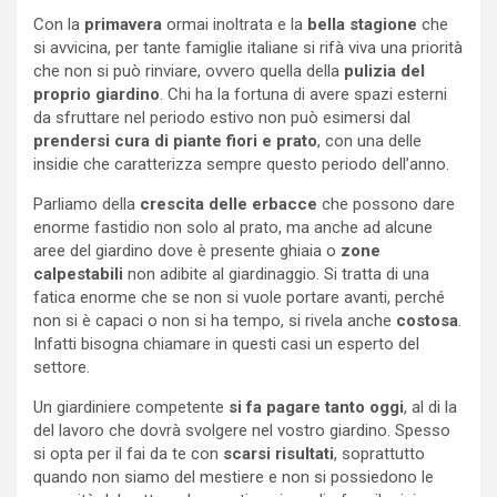
Con la
primavera
ormai inoltrata e la
bella stagione
che
si avvicina, per tante famiglie italiane si rifà viva una priorità
che non si può rinviare, ovvero quella della
pulizia del
proprio giardino
. Chi ha la fortuna di avere spazi esterni
da sfruttare nel periodo estivo non può esimersi dal
prendersi cura di piante fiori e prato
, con una delle
insidie che caratterizza sempre questo periodo dell’anno.
Parliamo della
crescita delle erbacce
che possono dare
enorme fastidio non solo al prato, ma anche ad alcune
aree del giardino dove è presente ghiaia o
zone
calpestabili
non adibite al giardinaggio. Si tratta di una
fatica enorme che se non si vuole portare avanti, perché
non si è capaci o non si ha tempo, si rivela anche
costosa
.
Infatti bisogna chiamare in questi casi un esperto del
settore.
Un giardiniere competente
si fa pagare tanto oggi
, al di la
del lavoro che dovrà svolgere nel vostro giardino. Spesso
si opta per il fai da te con
scarsi risultati
, soprattutto
quando non siamo del mestiere e non si possiedono le