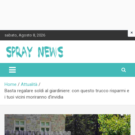
×
Skip
sabato, Agosto 8, 2026
to
content
Spraynews.it
Home
Attualità
Basta regalare soldi al giardiniere: con questo trucco risparmi e
i tuoi vicini moriranno d’invidia