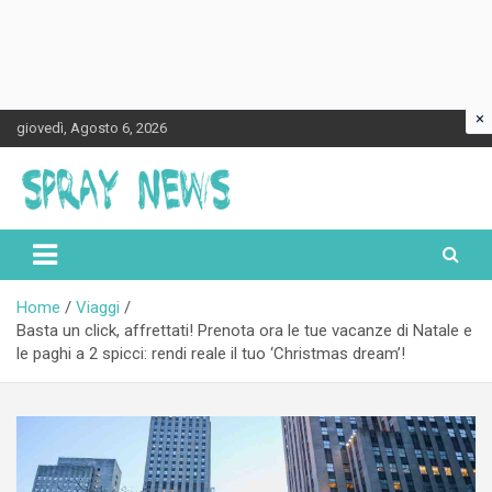
×
Skip
giovedì, Agosto 6, 2026
to
content
Spraynews.it
Home
Viaggi
Basta un click, affrettati! Prenota ora le tue vacanze di Natale e
le paghi a 2 spicci: rendi reale il tuo ‘Christmas dream’!