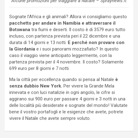
Alcune promozioni per viaggiare a Natale – Spraynews.it
Sognate l’Africa e gli animali? Allora vi consigliamo questo
pacchetto per andare in Namibia e attraversare il
Botswana
tra fiumi e deserti. Il costo è di 3579 euro tutto
incluso, con partenza prevista peri il 22 dicembre e una
durata di 14 giorni e 13 notti.
E perché non provare con
la Giordania
e i suoi panorami mozzafiato? In questo
caso il viaggio viene anticipato leggermente, con la
partenza prevista per il 4 novembre. Il costo? Solamente
699 euro per 8 giorni e 7 notti.
Ma la città per eccellenza quando si pensa al Natale
è
senza dubbio New York.
Per vivere la Grande Mela
innevata e con luci natalizie in ogni angolo, le cifre si
aggirano sui 900 euro per passare 4 giorni e 3 notti in una
delle località più desiderate e sognate del mondo! Valutate
bene il vostro portafogli e le esigenze che avete, potrete
vivere il Natale che avete sempre voluto.