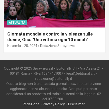
ATTUALITÀ
Giornata mondiale contro la violenza sulle
donne, Onu: “Una vittima ogni 10 minuti”
Novembre 25, 2024
Redazione Spraynews
Copyright © 2025 Spraynews.it - Editorially Srl - Via Assisi 21 -
00181 Roma - P.Iva 16947451007 - legal@editorially.it -
redazione@editorially.it
Questo blog non è una testata giornalistica, in quanto viene
aggiornato senza alcuna periodicità. Non può pertanto
considerarsi un prodotto editoriale ai sensi della legge n. 62
del 07.03.2001
Redazione
-
Privacy Policy
-
Disclaimer