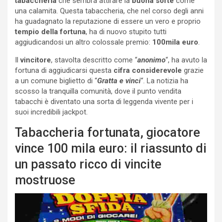
tabaccheria
che sembra attirare la
buona sorte
come
una calamita. Questa tabaccheria, che nel corso degli anni
ha guadagnato la reputazione di essere un vero e proprio
tempio della fortuna
, ha di nuovo stupito tutti
aggiudicandosi un altro colossale premio:
100mila euro
.
Il
vincitore
, stavolta descritto come “
anonimo
“, ha avuto la
fortuna di aggiudicarsi questa
cifra considerevole
grazie
a un comune biglietto di “
Gratta e vinci
“. La notizia ha
scosso la tranquilla comunità, dove il punto vendita
tabacchi è diventato una sorta di leggenda vivente per i
suoi incredibili jackpot.
Tabaccheria fortunata, giocatore
vince 100 mila euro: il riassunto di
un passato ricco di vincite
mostruose