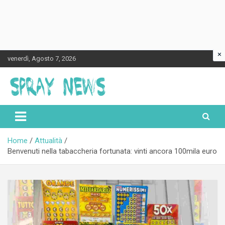
×
Skip
venerdì, Agosto 7, 2026
to
content
Spraynews.it
Home
Attualità
Benvenuti nella tabaccheria fortunata: vinti ancora 100mila euro