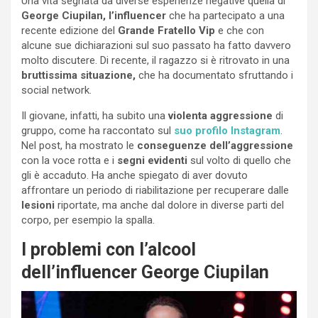
Una vita segnata da diverse esperienze negative quella di
George Ciupilan, l’influencer
che ha partecipato a una
recente edizione del
Grande Fratello Vip
e che con
alcune sue dichiarazioni sul suo passato ha fatto davvero
molto discutere. Di recente, il ragazzo si è ritrovato in una
bruttissima situazione,
che ha documentato sfruttando i
social network.
Il giovane, infatti, ha subito una
violenta aggressione
di
gruppo, come ha raccontato sul
suo profilo Instagram
.
Nel post, ha mostrato le
conseguenze dell’aggressione
con la voce rotta e i
segni evidenti
sul volto di quello che
gli è accaduto. Ha anche spiegato di aver dovuto
affrontare un periodo di riabilitazione per recuperare dalle
lesioni
riportate, ma anche dal dolore in diverse parti del
corpo, per esempio la spalla.
I problemi con l’alcool
dell’influencer George Ciupilan