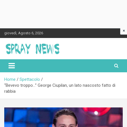
×
Skip
giovedì, Agosto 6, 2026
to
content
Spraynews.it
Home
Spettacolo
“Bevevo troppo…” George Ciupilan, un lato nascosto fatto di
rabbia