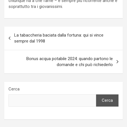
chiunque ha a che farne – è sempre più ricorrente anche e
soprattutto tra i giovanissimi.
Navigazione
La tabaccheria baciata dalla fortuna: qui si vince
articoli
sempre dal 1998
Bonus acqua potabile 2024: quando partono le
domande e chi può richiederlo
Cerca
Cerca