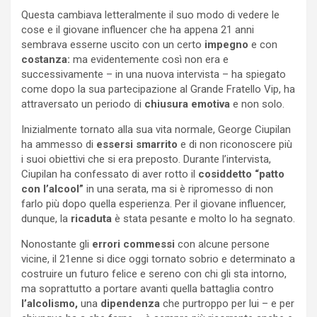
Questa cambiava letteralmente il suo modo di vedere le
cose e il giovane influencer che ha appena 21 anni
sembrava esserne uscito con un certo
impegno
e con
costanza:
ma evidentemente così non era e
successivamente – in una nuova intervista – ha spiegato
come dopo la sua partecipazione al Grande Fratello Vip, ha
attraversato un periodo di
chiusura emotiva
e non solo.
Inizialmente tornato alla sua vita normale, George Ciupilan
ha ammesso di
essersi smarrito
e di non riconoscere più
i suoi obiettivi che si era preposto. Durante l’intervista,
Ciupilan ha confessato di aver rotto il
cosiddetto “patto
con l’alcool”
in una serata, ma si è ripromesso di non
farlo più dopo quella esperienza. Per il giovane influencer,
dunque, la
ricaduta
è stata pesante e molto lo ha segnato.
Nonostante gli
errori commessi
con alcune persone
vicine, il 21enne si dice oggi tornato sobrio e determinato a
costruire un futuro felice e sereno con chi gli sta intorno,
ma soprattutto a portare avanti quella battaglia contro
l’alcolismo,
una
dipendenza
che purtroppo per lui – e per