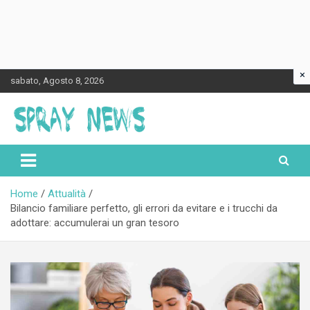
×
Skip
sabato, Agosto 8, 2026
to
content
Spraynews.it
Home
Attualità
Bilancio familiare perfetto, gli errori da evitare e i trucchi da
adottare: accumulerai un gran tesoro