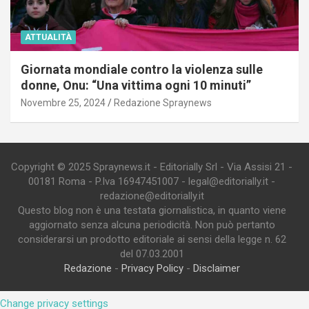
ATTUALITÀ
Giornata mondiale contro la violenza sulle
donne, Onu: “Una vittima ogni 10 minuti”
Novembre 25, 2024
Redazione Spraynews
Copyright © 2025 Spraynews.it - Editorially Srl - Via Assisi 21 -
00181 Roma - P.Iva 16947451007 - legal@editorially.it -
redazione@editorially.it
Questo blog non è una testata giornalistica, in quanto viene
aggiornato senza alcuna periodicità. Non può pertanto
considerarsi un prodotto editoriale ai sensi della legge n. 62
del 07.03.2001
Redazione
-
Privacy Policy
-
Disclaimer
Change privacy settings