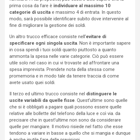
prima cosa da fare è
individuare al massimo 10
categorie di uscita
e massimo 4 di entrata. In questo
modo, sarà possibile identificare subito dove intervenire al
fine di migliorare la gestione dei soldi.
Un altro trucco efficace consiste nell’
evitare di
specificare ogni singola uscita
. Non è importante sapere
in cosa spendi i tuoi soldi quanto piuttosto a quanto
ammonta la spesa nelle varie categorie. Ciò può essere
utile solo nel caso in cui vi trovaste ad affrontare una
spesa imprevista. Prendete nota della stessa come
promemoria e in modo tale da tenere traccia di come
avete usato quei soldi.
Il terzo ed ultimo trucco consiste nel
distinguere le
uscite variabili da quelle fisse
. Quest’ultime sono quelle
che si è obbligati a pagare quali possono essere quelle
relative alle bollette del telefono della luce e coì via. da
precisare che in quest’ultime non sono da considerare
quelle per mangiare. Il motivo risiede nel fatto che esse
tendono a variare in basse a quello che si mangia e dunque
è anche inutile fare delle previsioni.