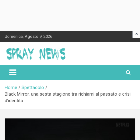
×
Skip
domenica, Agosto 9, 2026
to
content
Spraynews.it
Home
Spettacolo
Black Mirror, una sesta stagione tra richiami al passato e crisi
d’identità