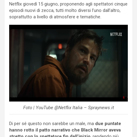
Netflix giovedì 15 giugno, proponendo agli spettatori cinque
episodi nuovi di zecca, tutti molto diversi l’uno dall’altro,
soprattutto a livello di atmosfere e tematiche.
Foto | YouTube @Netflix Italia – Spraynews.it
Di per sé questo non sarebbe un male, ma
due puntate
hanno rotto il patto narrativo che Black Mirror aveva
stretto con lo spettatore fin dall’inizio
, rendendo più