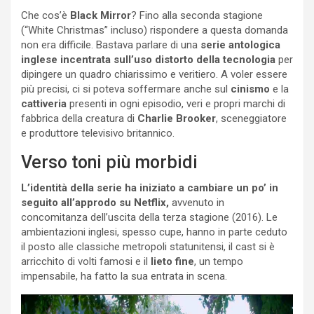
Che cos’è
Black Mirror
? Fino alla seconda stagione
(“White Christmas” incluso) rispondere a questa domanda
non era difficile. Bastava parlare di una
serie antologica
inglese incentrata sull’uso distorto della tecnologia
per
dipingere un quadro chiarissimo e veritiero. A voler essere
più precisi, ci si poteva soffermare anche sul
cinismo
e la
cattiveria
presenti in ogni episodio, veri e propri marchi di
fabbrica della creatura di
Charlie Brooker
, sceneggiatore
e produttore televisivo britannico.
Verso toni più morbidi
L’identità della serie ha iniziato a cambiare un po’ in
seguito all’approdo su Netflix,
avvenuto in
concomitanza dell’uscita della terza stagione (2016). Le
ambientazioni inglesi, spesso cupe, hanno in parte ceduto
il posto alle classiche metropoli statunitensi, il cast si è
arricchito di volti famosi e il
lieto fine
, un tempo
impensabile, ha fatto la sua entrata in scena.