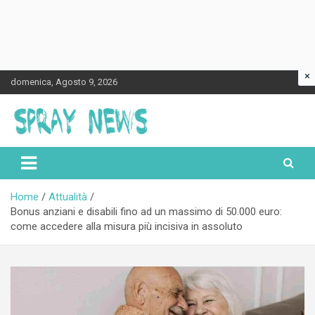
×
Skip
domenica, Agosto 9, 2026
to
content
Spraynews.it
Home
Attualità
Bonus anziani e disabili fino ad un massimo di 50.000 euro:
come accedere alla misura più incisiva in assoluto