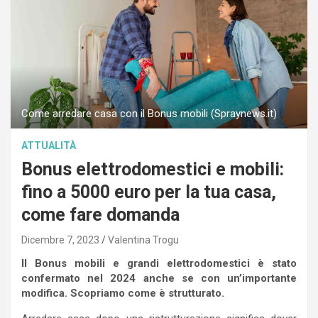
Come arredare casa con il Bonus mobili (Spraynews.it)
ATTUALITÀ
Bonus elettrodomestici e mobili:
fino a 5000 euro per la tua casa,
come fare domanda
Dicembre 7, 2023
Valentina Trogu
Il Bonus mobili e grandi elettrodomestici è stato
confermato nel 2024 anche se con un’importante
modifica. Scopriamo come è strutturato.