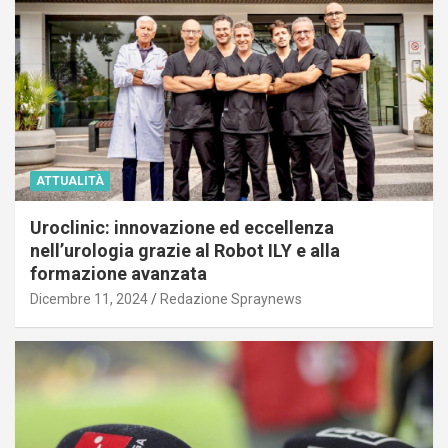
ATTUALITÀ
Uroclinic: innovazione ed eccellenza
nell’urologia grazie al Robot ILY e alla
formazione avanzata
Dicembre 11, 2024
Redazione Spraynews