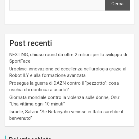
Cerca
Post recenti
NEXTING, chiuso round da oltre 2 milioni per lo sviluppo di
SportFace
Uroclinic: innovazione ed eccellenza nell’urologia grazie al
Robot ILY e alla formazione avanzata
Prosegue la guerra di DAZN contro il “pezzotto”: cosa
rischia chi continua a usarlo?
Giornata mondiale contro la violenza sulle donne, Onu:
“Una vittima ogni 10 minuti”
Israele, Salvini: “Se Netanyahu venisse in Italia sarebbe il
benvenuto”