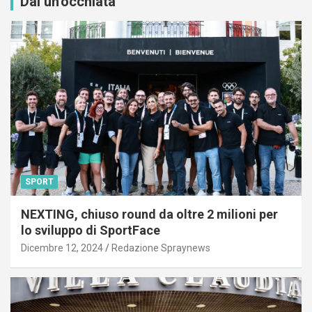
Dai un'occhiata
SPORT
NEXTING, chiuso round da oltre 2 milioni per
lo sviluppo di SportFace
Dicembre 12, 2024
Redazione Spraynews