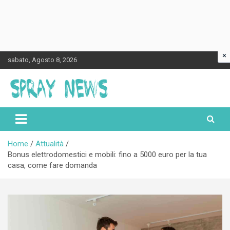
×
Skip
sabato, Agosto 8, 2026
to
content
Spraynews.it
Home
Attualità
Bonus elettrodomestici e mobili: fino a 5000 euro per la tua
casa, come fare domanda