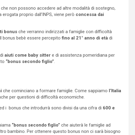
ri che non possono accedere ad altre modalità di sostegno,
a erogata proprio dall’INPS, viene però
concessa dai
sti bonus
che verranno indirizzati a famiglie con difficoltà
. Il bonus bebè essere percepito
fino al 21° anno di età
di
 di
aiuti come baby sitter
e di assistenza pomeridiana per
ato
“bonus secondo figlio”
.
i
che cominciano a formare famiglie. Come sappiamo
l’Italia
he per questioni di difficoltà economiche.
d i bonus che introdurrà sono divisi da una cifra di
600 e
chiama
“bonus secondo figlio”
che aiuterà le famiglie ad
altro bambino. Per ottenere questo bonus non ci sarà bisogno