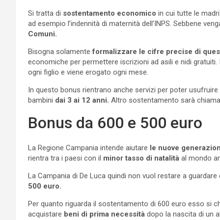
Si tratta di
sostentamento economico
in cui tutte le mad
ad esempio l’indennità di maternità dell’INPS. Sebbene veng
Comuni.
Bisogna solamente
formalizzare le cifre precise di que
economiche per permettere iscrizioni ad asili e nidi gratuiti
ogni figlio e viene erogato ogni mese.
In questo bonus rientrano anche servizi per poter usufruire
bambini
dai 3 ai 12 anni.
Altro sostentamento sarà chiam
Bonus da 600 e 500 euro
La Regione Campania intende aiutare
le nuove generazion
rientra tra i paesi con il
minor tasso di natalità
al mondo anc
La Campania di De Luca quindi non vuol restare a guardare e
500 euro.
Per quanto riguarda il sostentamento di 600 euro esso si 
acquistare
beni di prima necessità
dopo la nascita di un 