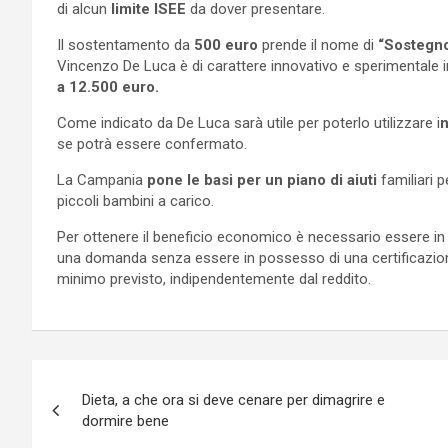
di alcun
limite ISEE
da dover presentare.
Il sostentamento da
500 euro
prende il nome di
“Sostegno
Vincenzo De Luca è di carattere innovativo e sperimentale i
a 12.500 euro.
Come indicato da De Luca sarà utile per poterlo utilizzare i
n
se potrà essere confermato.
La Campania
pone le basi per un piano di aiuti
familiari p
piccoli bambini a carico.
Per ottenere il beneficio economico è necessario essere i
una domanda senza essere in possesso di una certificazione
minimo previsto, indipendentemente dal reddito.
Navigazione
Dieta, a che ora si deve cenare per dimagrire e
articoli
dormire bene