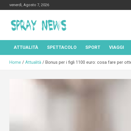
Skip
venerdì, Agosto 7, 2026
to
content
Spraynews.it
ATTUALITÀ
SPETTACOLO
SPORT
VIAGGI
Home
Attualità
Bonus per i figli 1100 euro: cosa fare per otten