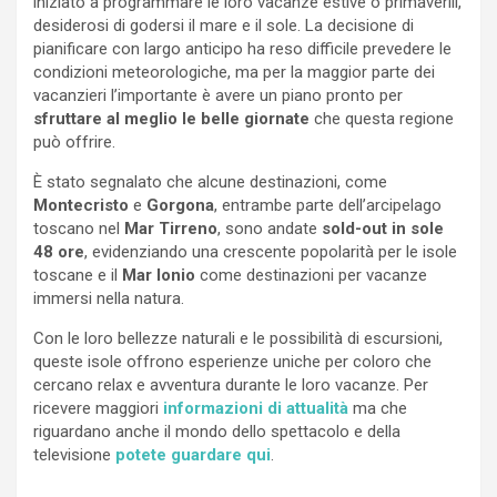
iniziato a programmare le loro vacanze estive o primaverili,
desiderosi di godersi il mare e il sole. La decisione di
pianificare con largo anticipo ha reso difficile prevedere le
condizioni meteorologiche, ma per la maggior parte dei
vacanzieri l’importante è avere un piano pronto per
sfruttare al meglio le belle giornate
che questa regione
può offrire.
È stato segnalato che alcune destinazioni, come
Montecristo
e
Gorgona
, entrambe parte dell’arcipelago
toscano nel
Mar Tirreno
, sono andate
sold-out in sole
48 ore
, evidenziando una crescente popolarità per le isole
toscane e il
Mar Ionio
come destinazioni per vacanze
immersi nella natura.
Con le loro bellezze naturali e le possibilità di escursioni,
queste isole offrono esperienze uniche per coloro che
cercano relax e avventura durante le loro vacanze. Per
ricevere maggiori
informazioni di attualità
ma che
riguardano anche il mondo dello spettacolo e della
televisione
potete guardare qui
.