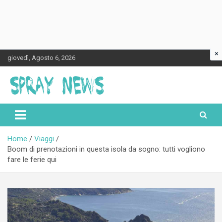
×
Skip
giovedì, Agosto 6, 2026
to
content
Spraynews.it
Home
Viaggi
Boom di prenotazioni in questa isola da sogno: tutti vogliono
fare le ferie qui