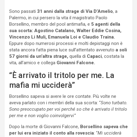
Sono passati
31 anni dalla strage di Via D’Amelio
, a
Palermo, in cui persero la vita il magistrato Paolo
Borsellino, membro del pool antimafia, e
5 agenti della
sua scorta: Agostino Catalano, Walter Eddie Cosina,
Vincenzo Li Muli, Emanuela Loi e Claudio Traina.
Eppure dopo numerosi processi e molti depistaggi non è
stata ancora fatta piena luce sull’attentato avvenuto
a soli
57 giorni da un’altra strage,
quella di
Capaci
, costata la
vita, all’amico e collega
Giovanni Falcone.
“È arrivato il tritolo per me. La
mafia mi ucciderà”
Borsellino sapeva si avere le ore contate. Più volte ne
aveva parlato con i membri della sua scorta: “
Sono turbato.
Sono preoccupato per voi perché so che è arrivato il tritolo
per me e non voglio coinvolgervi”
Dopo la morte di Giovanni Falcone,
Borsellino sapeva che
per lui era iniziato il conto alla rovescia
: “
Mi ucciderà