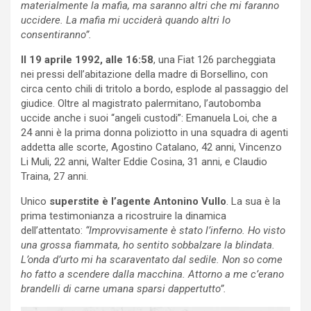
materialmente la mafia, ma saranno altri che mi faranno
uccidere. La mafia mi ucciderà quando altri lo
consentiranno”.
Il 19 aprile 1992, alle 16:58
, una Fiat 126 parcheggiata
nei pressi dell’abitazione della madre di Borsellino, con
circa cento chili di tritolo a bordo, esplode al passaggio del
giudice. Oltre al magistrato palermitano, l’autobomba
uccide anche i suoi “angeli custodi”: Emanuela Loi, che a
24 anni è la prima donna poliziotto in una squadra di agenti
addetta alle scorte, Agostino Catalano, 42 anni, Vincenzo
Li Muli, 22 anni, Walter Eddie Cosina, 31 anni, e Claudio
Traina, 27 anni.
Unico
superstite è l’agente Antonino Vullo
. La sua è la
prima testimonianza a ricostruire la dinamica
dell’attentato:
“Improvvisamente è stato l’inferno. Ho visto
una grossa fiammata, ho sentito sobbalzare la blindata.
L’onda d’urto mi ha scaraventato dal sedile. Non so come
ho fatto a scendere dalla macchina. Attorno a me c’erano
brandelli di carne umana sparsi dappertutto”.