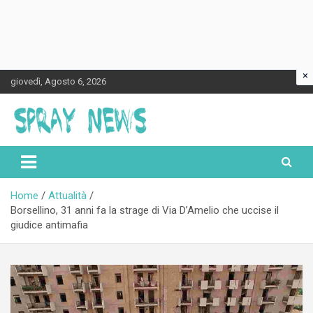
×
Skip
giovedì, Agosto 6, 2026
to
content
Spraynews.it
Home
Attualità
Borsellino, 31 anni fa la strage di Via D’Amelio che uccise il
giudice antimafia