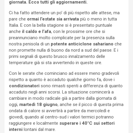
giornata. Ecco tutti gli aggiornamenti.
Ci ha fatto attendere un po’ di più rispetto alle attese, ma
pare che
ormai l’estate sia arrivata
più o meno in tutta
Italia. E con la bella stagione si è presentato puntuale
anche
il caldo e l’afa
, con le prossime ore che si
preannunciano molto complicate per la presenza sulla
nostra penisola di un
potente anticiclone sahariano
che
non promette nulla di buono da nord a sud del paese. E i
primi segnali di questo brusco innalzamento delle
temperature già si sta avvertendo in queste ore.
Con le serate che cominciano ad essere meno gradevoli
rispetto a quanto è accaduto qualche giorno fa, dove i
condizionatori
sono rimasti spenti a differenza di quanto
accaduto negli anni scorsi. La situazione comincerà a
cambiare in modo radicale già a partire dalla giornata di
oggi,
martedì 18 giugno
, anche se il picco di questa prima
ondata di calore si avvertirà a partire da mercoledì e
giovedì, quando al centro-sud i valori termici potranno
raggiungere e localmente
superare i 40°C sui settori
interni
lontani dal mare.