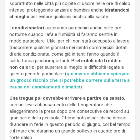
soprattutto nelle città più colpite di uscire nelle ore di caldo
intenso, proteggendo anziani e bambini anche
idratandosi
al meglio
per evitare qualsiasi rischio alla salute.
I
condizionatori
aiuteranno parecchio anche nelle ore
notturne quando l’afa e l’umidità si faranno sentire in
modo particolare. Utile, per chi non sarà occupato a lavoro,
trascorrere qualche giornata nei centri commerciali dotati
di aria condizionata, come già in tanti fanno quando il
caldo tocca picchi importanti.
Preferibili cibi freddi e
non calorici
per superare al meglio le difficoltà legate a
questo periodo particolare (
qui invece abbiamo spiegato
un grosso rischio che si potrebbe correre sulla terra a
causa dei cambiamenti climatici
).
Una tregua poi dovrebbe arrivare a partire da sabato
,
con un lieve abbassamento delle temperature che
alleggeriranno la presa dopo ore consecutive da record su
gran parte della penisola. Ottime notizie per chi ha deciso
di andare in ferie in questo periodo di giugno, col bel tempo
e il mare che daranno un grande sollievo in queste ore di
forte caldo.