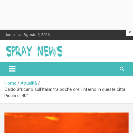
×
Skip
domenica, Agosto 9, 2026
to
content
Spraynews.it
Home
Attualità
Caldo africano sull’Italia: tra poche ore l’inferno in queste città.
Picchi di 40°