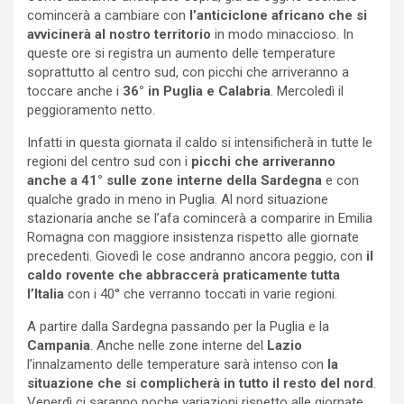
comincerà a cambiare con
l’anticiclone africano che si
avvicinerà al nostro territorio
in modo minaccioso. In
queste ore si registra un aumento delle temperature
soprattutto al centro sud, con picchi che arriveranno a
toccare anche i
36° in Puglia e Calabria
. Mercoledì il
peggioramento netto.
Infatti in questa giornata il caldo si intensificherà in tutte le
regioni del centro sud con i
picchi che arriveranno
anche a 41° sulle zone interne
della Sardegna
e con
qualche grado in meno in Puglia. Al nord situazione
stazionaria anche se l’afa comincerà a comparire in Emilia
Romagna con maggiore insistenza rispetto alle giornate
precedenti. Giovedì le cose andranno ancora peggio, con
il
caldo rovente che abbraccerà praticamente tutta
l’Italia
con i 40° che verranno toccati in varie regioni.
A partire dalla Sardegna passando per la Puglia e la
Campania
. Anche nelle zone interne del
Lazio
l’innalzamento delle temperature sarà intenso con
la
situazione che si complicherà in tutto il resto del nord
.
Venerdì ci saranno poche variazioni rispetto alle giornate