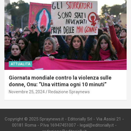
ATTUALITÀ
Giornata mondiale contro la violenza sulle
donne, Onu: “Una vittima ogni 10 minuti”
Novembre 25, 2024
Redazione Spraynews
Copyright © 2025 Spraynews.it - Editorially Srl - Via Assisi 21 -
00181 Roma - P.Iva 16947451007 - legal@editorially.it -