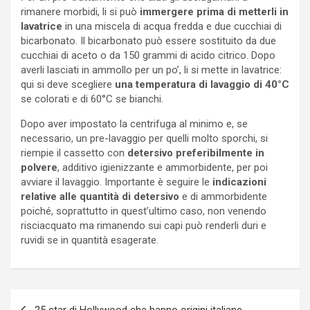
rimanere morbidi, li si può
immergere prima di metterli in
lavatrice
in una miscela di acqua fredda e due cucchiai di
bicarbonato. Il bicarbonato può essere sostituito da due
cucchiai di aceto o da 150 grammi di acido citrico. Dopo
averli lasciati in ammollo per un po’, li si mette in lavatrice:
qui si deve scegliere
una temperatura di lavaggio di 40°C
se colorati e di 60°C se bianchi.
Dopo aver impostato la centrifuga al minimo e, se
necessario, un pre-lavaggio per quelli molto sporchi, si
riempie il cassetto con
detersivo preferibilmente in
polvere
, additivo igienizzante e ammorbidente, per poi
avviare il lavaggio. Importante è seguire le
indicazioni
relative alle quantità di detersivo
e di ammorbidente
poiché, soprattutto in quest’ultimo caso, non venendo
risciacquato ma rimanendo sui capi può renderli duri e
ruvidi se in quantità esagerate.
Navigazione
25 star di Hollywood che hanno origini italiane