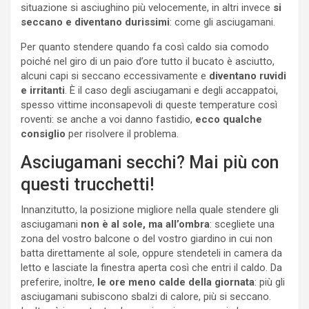
situazione si asciughino più velocemente, in altri invece
si
seccano e diventano durissimi
: come gli asciugamani.
Per quanto stendere quando fa così caldo sia comodo
poiché nel giro di un paio d’ore tutto il bucato è asciutto,
alcuni capi si seccano eccessivamente e
diventano ruvidi
e irritanti
. È il caso degli asciugamani e degli accappatoi,
spesso vittime inconsapevoli di queste temperature così
roventi: se anche a voi danno fastidio,
ecco qualche
consiglio
per risolvere il problema.
Asciugamani secchi? Mai più con
questi trucchetti!
Innanzitutto, la posizione migliore nella quale stendere gli
asciugamani
non è al sole, ma all’ombra
: scegliete una
zona del vostro balcone o del vostro giardino in cui non
batta direttamente al sole, oppure stendeteli in camera da
letto e lasciate la finestra aperta così che entri il caldo. Da
preferire, inoltre,
le ore meno calde della giornata
: più gli
asciugamani subiscono sbalzi di calore, più si seccano.