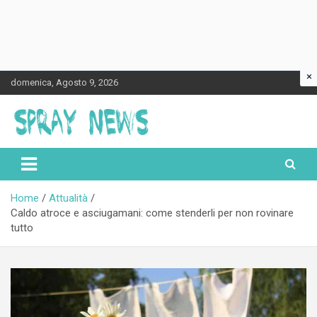
×
Skip
domenica, Agosto 9, 2026
to
content
Spraynews.it
Home
Attualità
Caldo atroce e asciugamani: come stenderli per non rovinare
tutto