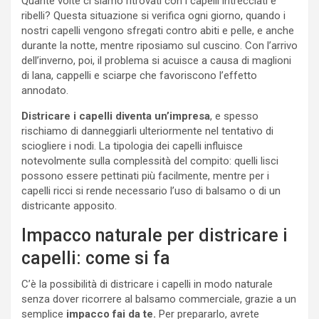
Quante volte ci siamo ritrovati con i capelli intrecciati e
ribelli? Questa situazione si verifica ogni giorno, quando i
nostri capelli vengono sfregati contro abiti e pelle, e anche
durante la notte, mentre riposiamo sul cuscino. Con l’arrivo
dell’inverno, poi, il problema si acuisce a causa di maglioni
di lana, cappelli e sciarpe che favoriscono l’effetto
annodato.
Districare i capelli diventa un’impresa
, e spesso
rischiamo di danneggiarli ulteriormente nel tentativo di
sciogliere i nodi. La tipologia dei capelli influisce
notevolmente sulla complessità del compito: quelli lisci
possono essere pettinati più facilmente, mentre per i
capelli ricci si rende necessario l’uso di balsamo o di un
districante apposito.
Impacco naturale per districare i
capelli: come si fa
C’è la possibilità di districare i capelli in modo naturale
senza dover ricorrere al balsamo commerciale, grazie a un
semplice
impacco fai da te.
Per prepararlo, avrete