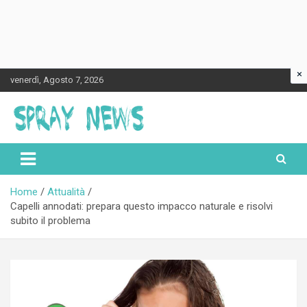
×
Skip
venerdì, Agosto 7, 2026
to
content
Spraynews.it
Home
Attualità
Capelli annodati: prepara questo impacco naturale e risolvi
subito il problema