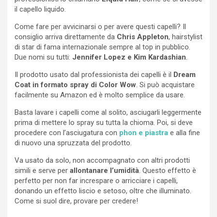
il capello liquido.
Come fare per avvicinarsi o per avere questi capelli? Il
consiglio arriva direttamente da
Chris Appleton
, hairstylist
di star di fama internazionale sempre al top in pubblico.
Due nomi su tutti:
Jennifer Lopez e Kim Kardashian
.
Il prodotto usato dal professionista dei capelli è il
Dream
Coat in formato spray di Color Wow
. Si può acquistare
facilmente su Amazon ed è molto semplice da usare.
Basta lavare i capelli come al solito, asciugarli leggermente
prima di mettere lo spray su tutta la chioma. Poi, si deve
procedere con l’asciugatura con
phon e piastra
e alla fine
di nuovo una spruzzata del prodotto.
Va usato da solo, non accompagnato con altri prodotti
simili e serve per
allontanare l’umidità
. Questo effetto è
perfetto per non far increspare o arricciare i capelli,
donando un effetto liscio e setoso, oltre che illuminato.
Come si suol dire, provare per credere!