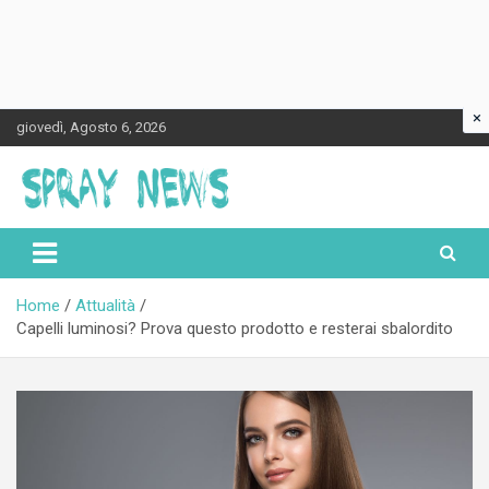
×
Skip
giovedì, Agosto 6, 2026
to
content
Spraynews.it
Home
Attualità
Capelli luminosi? Prova questo prodotto e resterai sbalordito