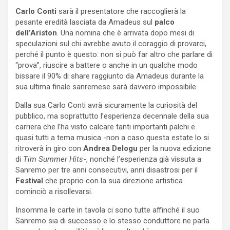
Carlo Conti
sarà il presentatore che raccoglierà la
pesante eredità lasciata da Amadeus sul
palco
dell’Ariston
. Una nomina che è arrivata dopo mesi di
speculazioni sul chi avrebbe avuto il coraggio di provarci,
perché il punto è questo: non si può far altro che parlare di
“prova”, riuscire a battere o anche in un qualche modo
bissare il 90% di share raggiunto da Amadeus durante la
sua ultima finale sanremese sarà davvero impossibile.
Dalla sua Carlo Conti avrà sicuramente la curiosità del
pubblico, ma soprattutto l’esperienza decennale della sua
carriera che l’ha visto calcare tanti importanti palchi e
quasi tutti a tema musica -non a caso questa estate lo si
ritroverà in giro con
Andrea Delogu
per la nuova edizione
di
Tim Summer Hits
-, nonché l’esperienza già vissuta a
Sanremo per tre anni consecutivi, anni disastrosi per il
Festival
che proprio con la sua direzione artistica
cominciò a risollevarsi.
Insomma le carte in tavola ci sono tutte affinché il suo
Sanremo sia di successo e lo stesso conduttore ne parla