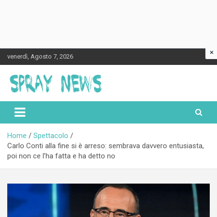
×
Skip
venerdì, Agosto 7, 2026
to
content
Spraynews.it
Home
Spettacolo
Carlo Conti alla fine si è arreso: sembrava davvero entusiasta,
poi non ce l’ha fatta e ha detto no