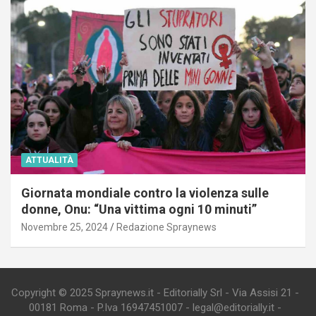
ATTUALITÀ
Giornata mondiale contro la violenza sulle
donne, Onu: “Una vittima ogni 10 minuti”
Novembre 25, 2024
Redazione Spraynews
Copyright © 2025 Spraynews.it - Editorially Srl - Via Assisi 21 -
00181 Roma - P.Iva 16947451007 - legal@editorially.it -